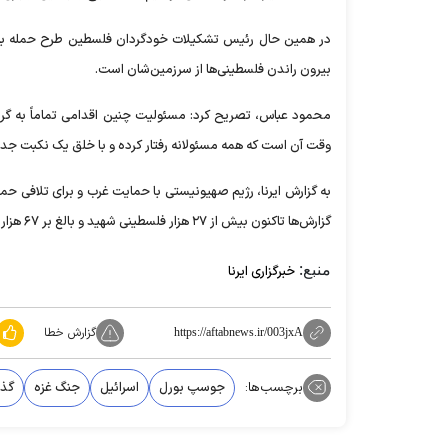
در همین حال رئیس تشکیلات خودگردان فلسطین طرح حمله به ر
بیرون راندن فلسطینی‌ها از سرزمین‌شان است.
محمود عباس، تصریح کرد: مسئولیت چنین اقدامی تماماً به گر
وقت آن است که همه مسئولانه رفتار کرده و با خلق یک نکبت جدید 
به گزارش ایرنا، رژیم صهیونیستی با حمایت غرب و برای تلافی حمل
گزارش‌ها تاکنون بیش از ۲۷ هزار فلسطینی شهید و بالغ بر ۶۷ هزار نفر دیگر مجروح شده‌اند.
منبع:
خبرگزاری ایرنا
گزارش خطا
https://aftabnews.ir/003jxA
برچسب‌ها:
جوسپ بورل
اسرائیل
جنگ غزه
گذر