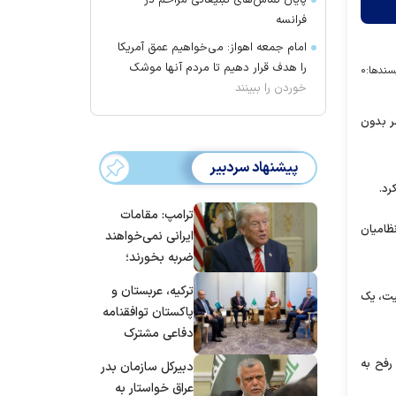
پایان تماس‌های تبلیغاتی مزاحم در
فرانسه
امام جمعه اهواز: می‌خواهیم عمق آمریکا
را هدف قرار دهیم تا مردم آنها موشک
سندها:
۰
خوردن را ببینند
 فلسطینی در حال حاضر بدون
پیشنهاد سردبیر
رد.
ترامپ: مقامات
ظامیان
ایرانی نمی‌خواهند
ضربه بخورند؛
می‌خواهند به
ترکیه، عربستان و
یت، یک
توافق برسند
پاکستان توافقنامه
دفاعی مشترک
امضا می‌کنند
رفح به
دبیرکل سازمان بدر
عراق خواستار به