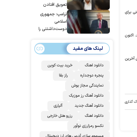
تعویق افتادن
پاسخ به حمله
ی برای
ترامپ: جمهوری
عربستان و آمریکا
اسلامی
شد
دوست‌داشتنی را
 اکنون
حسابی می‌کوبیم |
برای بزرگ‌ترین
لینک های مفید
حمله آماده بودیم
| غنائم از آنِ فاتح
ق آخرین
است، درست
دانلود اهنگ
خرید بیت کوین
است؟
پنجره دوجداره
راز بقا
نمایندگی مجاز بوش
دانلود آهنگ رز‌ موزیک
ک گذاری
دانلود آهنگ جدید
آلپاری
دانلود اهنگ
رزرو هتل خارجی
نکسو رمزارزی نوآور
مسموم سازی آدرس های ارز دیجیتال