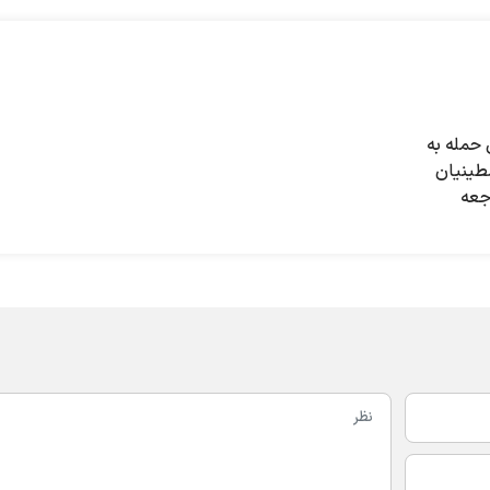
 حمله به
طینیان
اجعه