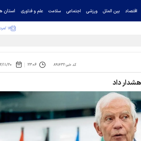
استان ها
اقتصاد
بین الملل
ورزشی
اجتماعی
سلامت
علم و فناوری
۱۶ /مرداد /۱۴۰۵
ا تکذیب کرد
۲/۱۱/۲۰
۲۳:۰۶
کد خبر:۸۹۱۶۳۲
 هشدار داد