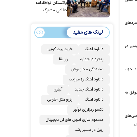
پاکستان توافقنامه
دفاعی مشترک
امضا می‌کنند
مزد‌های
لینک های مفید
ومی در
دانلود اهنگ
خرید بیت کوین
پنجره دوجداره
راز بقا
نمایندگی مجاز بوش
ده قومی نیز ۱۷ کرسی کسب کرده‌اند. حزب
دانلود آهنگ رز‌ موزیک
دانلود آهنگ جدید
آلپاری
وفق به
دانلود اهنگ
رزرو هتل خارجی
نکسو رمزارزی نوآور
سی‌های
مسموم سازی آدرس های ارز دیجیتال
د.
ریپل در مسیر رشد