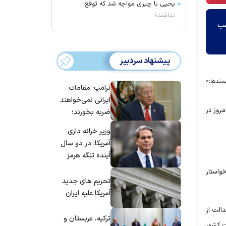
یحیی با چیزی مواجه شد که توقع
نداشت!
سب
پیشنهاد سردبیر
سندها:
۰
ترامپ: مقامات
ایرانی نمی‌خواهند
روز در
ضربه بخورند؛
می‌خواهند به
وزیر خزانه داری
توافق برسند
آمریکا: در دو سال
آینده تنگه هرمز
بی‌اهمیت خواهد
واستار
شد
تحریم های جدید
آمریکا علیه ایران
الت از
ترکیه، عربستان و
ت کشور