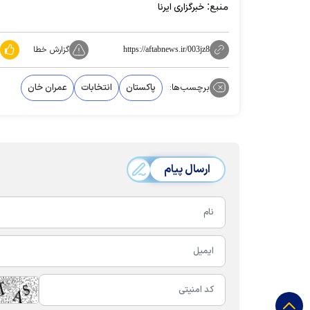
منبع:
خبرگزاری ایرنا
گزارش خطا
https://aftabnews.ir/003jz8
برچسب‌ها:
پاکستان
انتخابات
عمران خان
ارسال پیام