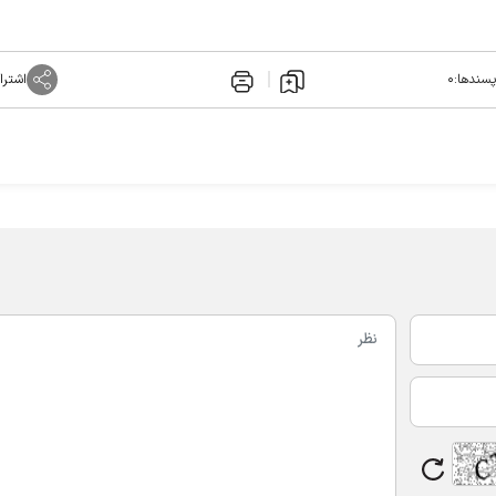
پسندها:
۰
اشترا