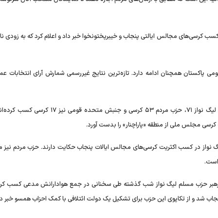
سب کرسی‌های مجالس ایالتی پنجاب و خیبرپختونخوا خبر داد و اعلام کرد که به زودی نا
می پاکستان همچنان ادامه دارد. تازه‌ترین نتایج غیررسمی شمارش آرای انتخابات عم
نامزد‌های وابسته به حزب عمران خان تا کنون ۱۰۰ کرسی، مسلم لیگ نواز ۷۱، حزب مردم ۵۳ کرسی و جنبش متح
سی مجلس ملی از منطقه «پاراچنار» را بدست آورد.
یگ نواز در کسب اکثریت کرسی‌های مجالس ایالات پنجاب حکایت دارند. حزب مردم نیز م
است.
 رهبر حزب مسلم لیگ نواز شب گذشته طی سخنانی در جمع هوادارانش مدعی کسب کر
شد و از تکاپوی این حزب برای تشکیل یک دولت ائتلافی با کمک احزاب همسو خبر دا