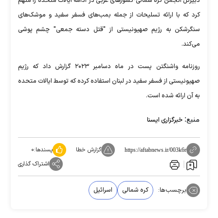
دبیرکل انجمن کره شمالی-کشور‌های عربی در ادامه ایالات متحده را متهم
کرد که با ارائه تسلیحات از جمله بمب‌های فسفر سفید و موشک‌های
سنگرشکن به رژیم صهیونیستی از "قتل دسته جمعی" چشم پوشی
می‌کند.
روزنامه واشنگتن پست در ماه دسامبر ۲۰۲۳ گزارش داد که رژیم
صهیونیستی از فسفر سفید در لبنان استفاده کرده که توسط ایالات متحده
به آن ارائه شده است.
منبع:
خبرگزاری ایسنا
گزارش خطا
پسندها:
۰
https://aftabnews.ir/003k6r
اشتراک گذاری
برچسب‌ها:
کره شمالی
اسرائیل