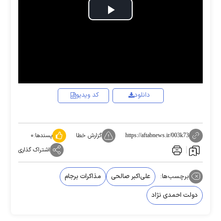
Play
Video
دانلود
کد ویدیو
گزارش خطا
پسندها:
۰
https://aftabnews.ir/003k73
اشتراک گذاری
برچسب‌ها:
على‌اکبر صالحی
مذاکرات برجام
دولت احمدی نژاد