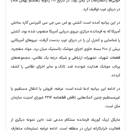
حوثی‌ها (انصارالله) در یمن بود، در تاریخ ۲۸ ژانویه (هشتم بهمن ماه)
در دریای عرب توقیف کرد.
در این بیانیه آمده است: کشتی یو اس سی جی سی کلیرنس گارد ساحلی
آمریکا که به فرمانده مرکزی نیروی دریایی آمریکا منصوب شده بود، کشتی
را شناسایی و کنترل آن را در دریای عرب بدست گرفت. نیرو‌های آمریکایی
بیش از ۲۰۰ بسته حاوی اجزای موشک بالستیک میان برد، مواد منفجره،
قطعات شهپاد، تجهیزات ارتباطی و شبکه درجه یک نظامی، مجموعه‌های
پرتاب موشک هدایت شونده ضد تانک و سایر اجزای نظامی را کشف
کردند.
در ادامه این بیانیه ادعا شده است: عرضه، فروش یا انتقال مستقیم یا
غیرمستقیم چنین کمک‌هایی ناقض قطعنامه ۲۲۱۶ شورای امنیت سازمان
ملل است.
مایکل اریک کوریلا، فرمانده سنتکام مدعی شد: «این نمونه دیگری از
فعالیت خرابکارانه ایران در منطقه است. ادامه عرضه تسلیحات متعارف