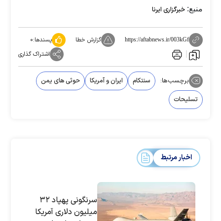
منبع:
خبرگزاری ایرنا
گزارش خطا
پسندها:
۰
https://aftabnews.ir/003kGf
اشتراک گذاری
برچسب‌ها:
سنتکام
ایران و آمریکا
حوثی های یمن
تسلیحات
اخبار مرتبط
سرنگونی پهپاد ۳۲
میلیون دلاری آمریکا