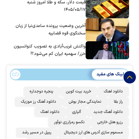
قیمت دلار، سکه و طلا امروز شنبه
۱۴۰۵/۰۵/۱۷
آخرین وضعیت پرونده ساعدی‌نیا از زبان
سخنگوی قوه قضاییه
واکنش غریب‌آبادی به تصویب کنوانسیون
خزر/ سهمیه ایران کم می‌شود؟!
لینک های مفید
دانلود اهنگ
خرید بیت کوین
پنجره دوجداره
راز بقا
نمایندگی مجاز بوش
دانلود آهنگ رز‌ موزیک
دانلود آهنگ جدید
آلپاری
دانلود اهنگ
رزرو هتل خارجی
نکسو رمزارزی نوآور
مسموم سازی آدرس های ارز دیجیتال
ریپل در مسیر رشد