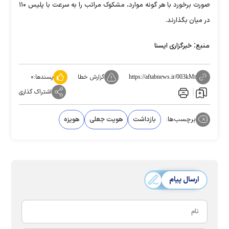
صورت برخورد با هر گونه موارد، مشکوک مراتب را به سرعت با پلیس ۱۱۰
در میان بگذارند.
منبع:
خبرگزاری ایسنا
گزارش خطا
پسندها:
۰
https://aftabnews.ir/003kMt
اشتراک گذاری
برچسب‌ها:
بازداشت
هویت جعلی
هویزه
ارسال پیام