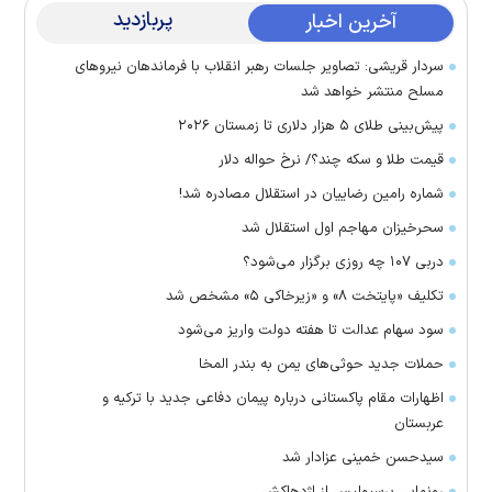
پربازدید
آخرین اخبار
سردار قریشی: تصاویر جلسات رهبر انقلاب با فرماندهان نیرو‌های
مسلح منتشر خواهد شد
پیش‌بینی طلای ۵ هزار دلاری تا زمستان ۲۰۲۶
قیمت طلا و سکه چند؟/ نرخ حواله دلار
شماره رامین رضاییان در استقلال مصادره شد!
سحرخیزان مهاجم اول استقلال شد
دربی ۱۰۷ چه روزی برگزار می‌شود؟
تکلیف «پایتخت ۸» و «زیرخاکی ۵» مشخص شد
سود سهام عدالت تا هفته دولت واریز می‌شود
حملات جدید حوثی‌های یمن به بندر المخا
اظهارات مقام پاکستانی درباره پیمان دفاعی جدید با ترکیه و
عربستان
سیدحسن خمینی عزادار شد
رونمایی پرسپولیس از اژدهاکش