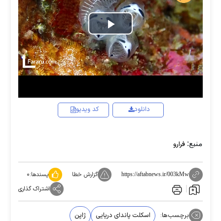
Play
Video
دانلود
کد ویدیو
منبع:
فرارو
گزارش خطا
پسندها:
۰
https://aftabnews.ir/003kMw
اشتراک گذاری
برچسب‌ها:
اسکلت پاندای دریایی
ژاپن