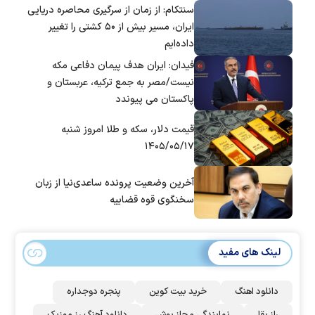
سنتکام: از زمان از سرگیری محاصره دریایی
ایران، مسیر بیش از ۵۰ کشتی را تغییر
داده‌ایم
فیدان: ایران هدف پیمان دفاعی مکه
نیست/مصر به جمع ترکیه، عربستان و
پاکستان می پیوندد
قیمت دلار، سکه و طلا امروز شنبه
۱۴۰۵/۰۵/۱۷
آخرین وضعیت پرونده ساعدی‌نیا از زبان
سخنگوی قوه قضاییه
لینک های مفید
دانلود اهنگ
خرید بیت کوین
پنجره دوجداره
راز بقا
نمایندگی مجاز بوش
دانلود آهنگ رز‌ موزیک