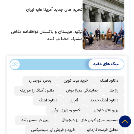
تحریم های جدید آمریکا علیه ایران
ترکیه، عربستان و پاکستان توافقنامه دفاعی
مشترک امضا می‌کنند
لینک های مفید
دانلود اهنگ
خرید بیت کوین
پنجره دوجداره
راز بقا
نمایندگی مجاز بوش
دانلود آهنگ رز‌ موزیک
دانلود آهنگ جدید
آلپاری
دانلود اهنگ
رزرو هتل خارجی
نکسو رمزارزی نوآور
مسموم سازی آدرس های ارز دیجیتال
ریپل در مسیر رشد
تحلیل قیمت کاردانو
خرید و فروش ارز سینتتیکس