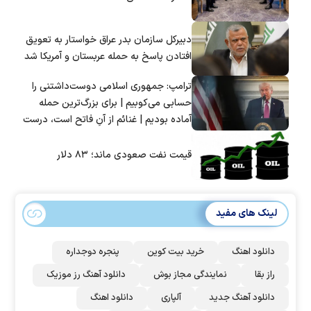
دبیرکل سازمان بدر عراق خواستار به تعویق
افتادن پاسخ به حمله عربستان و آمریکا شد
ترامپ: جمهوری اسلامی دوست‌داشتنی را
حسابی می‌کوبیم | برای بزرگ‌ترین حمله
آماده بودیم | غنائم از آنِ فاتح است، درست
است؟
قیمت نفت صعودی ماند؛ ۸۳ دلار
لینک های مفید
دانلود اهنگ
خرید بیت کوین
پنجره دوجداره
راز بقا
نمایندگی مجاز بوش
دانلود آهنگ رز‌ موزیک
دانلود آهنگ جدید
آلپاری
دانلود اهنگ