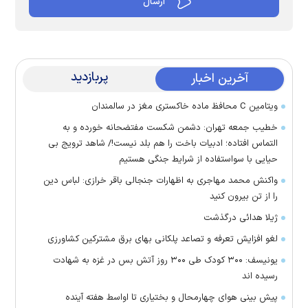
پربازدید
آخرین اخبار
ویتامین C محافظ ماده خاکستری مغز در سالمندان
خطیب جمعه تهران: دشمن شکست مفتضحانه خورده و به
التماس افتاده؛ ادبیات باخت را هم بلد نیست!/ شاهد ترویج بی
حیایی با سواستفاده از شرایط جنگی هستیم
واکنش محمد مهاجری به اظهارات جنجالی باقر خرازی: لباس دین
را از تن بیرون کنید
ژیلا هدائی درگذشت
لغو افزایش تعرفه و تصاعد پلکانی بهای برق مشترکین کشاورزی
یونیسف: ۳۰۰ کودک طی ۳۰۰ روز آتش بس در غزه به شهادت
رسیده اند
پیش بینی هوای چهارمحال و بختیاری تا اواسط هفته آینده