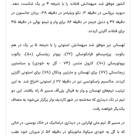
کشور موفق شد میهمانش فنلاند را با نتیجه ۴ بر یک شکست دهد.
دیوید بروکس در دقیقه ۳، نکو ویلیامز در دقیقه ۳۸، برنان جانسون در
دقیقه ۴۷ و دنیل جیمز در دقیقه ۸۶ برای ولز و تیمو پوکی در دقیقه ۴۵
برای فنلاند گلزنی کردند.
لهستان نیز موفق شد میهمانش استونی را با نتیجه ۵ بر یک در هم
بکوبد. پرژمیسلاو فرانکوسکی (۲۲)، پیوتر زیلنسکی (۵۰)، یاکوب
پیوتورسکی (۷۰)، کارول متس (۷۴ - گل به خودی) و سباستین
زیمانسکی (۷۷) برای لهستان و مارتین وتکال (۷۸) برای استونی گلزنی
کردند. ماکسیم پاسکوتسی نیز در دقیقه ۲۷ از استونی اخراج شد. به این
ترتیب تیم‌های لهستان و ولز به فینال پلی‌آف مسیر A راه یافتند. این دو
تیم در تک دیداری که سه‌شنبه در شهر کاردیف ولز برگزار می‌شود به مصاف
یکدیگر خواهند رفت.
در مسیر B، تیم ملی اوکراین در دیداری دراماتیک در خاک بوسنی، در حالی
که با گل به خودی میکولا ماتوینکو در دقیقه ۵۶ از میزبان خود عقب