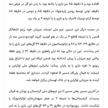
افتاده بود و تا دقیقه ۸۵ نیز بازی را باخته بود، با زدن دو گل در عرض سه
دقیقه، اولی توسط رومن یارمچوک در دقیقه ۸۵ و دومی در دقیقه ۸۸
توسط آرتم دوبیک کامبک زد و بازی را با نتیجه ۲ بر یک برد.
در سمت دیگر این مسیر، تیم ملی ایسلند میزبان خود رژیم اشغالگر
قدس را با نتیجه قاطع ۴ بر یک در هم کوبید. آلبرت گودموندسن سه بار
در دقایق ۳۹، ۸۳ و ۸۷ و ترائوستاسون در دقیقه ۴۲ گل‌های این بازی را به
ثمر رساندند. این در حالی بود که اران زاهاوی در دقیقه ۳۱ از روی نقطه
پنالتی تیم میزبان را پیش انداخته بود ضمن اینکه این تیم با اخراج روی
ریویو ۱۰ نفره بازی را به پایان رساند؛ بنابراین تیم‌های ملی اوکراین و
ایسلند به فینال پلی‌آف مسیر B صعود کردند، دیداری که سه‌شنبه هفته
آینده به میزبانی اوکراین و در خاک لهستان برگزار خواهد شد.
در آخرین مسیر یعنی مسیر C نیز تیم‌های ملی گرجستان و یونان به فینال
رسیدند. گرجستانی‌ها با نتیجه ۲ بر صفر میهمان‌شان لوکزامبورگ را
شکست دادند. زیوزیوادزه در دقایق ۴۱ و ۶۴ گل‌های این بازی را به ثمر