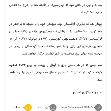
رساند و این در حالی بود که لوکزامبورگ از دقیقه ۵۸ با اخراج مدافعش
چانوت ۱۰ نفره شد.
یونان هم که پذیرای قزاقستان بود، میهمان خود را با نتیجه ۵ بر صفر در
هم کوبید. باکاستاس (۹ - پنالتی)، دیمیتریوس پاکاس (۱۵)، فوتیس
لوآنیدیس (۳۷)، دیمیتریوس کوربلیس (۴۰) و تپالوف (۸۷ - گل به
خودی) گل‌های این بازی را به ثمر رساندند. نبرد گرجستان و یونان در
مرحله نیمه نهایی روز سه‌شنبه در شهر تفلیس برگزار خواهد شد.
سه تیمی که در هر مسیر بازی را فینال را ببرند، به یورو ۲۰۲۴ صعود
خواهند کرد، تورنمنتی که تابستان امسال به میزبانی آلمان برگزار خواهد
شد.
منبع:
خبرگزاری تسنیم
گزارش خطا
پسندها:
۰
https://aftabnews.ir/003m5G