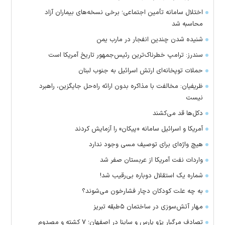
اختلال سامانه تأمین اجتماعی؛ برخی نسخه‌های بیماران آزاد
محاسبه شد
شنیده شدن چندین انفجار در مارب یمن
سندرز: ترامپ خطرناک‌ترین رئیس‌جمهور تاریخ آمریکا است
حملات توپخانه‌ای ارتش اسرائیل به جنوب لبنان
ظریفیان: مخالفت با مذاکره بدون ارائه راه‌حل جایگزین، راهبرد
نیست
دکل‌ها قد می‌کشند
آمریکا و اسرائیل سامانه «پیکان» را آزمایش کردند
هیچ واژه‌ای برای توصیف مسی وجود ندارد
واردات نفت آمریکا از عربستان صفر شد
شماره یک استقلال دوباره بی‌رقیب شد!
به چه علت کودکان دچار فشارخون می‌شوند؟
مهار آتش‌سوزی در ساختمان ۵‌طبقه تبریز
تصادف مرگبار پژو پارس و ساینا در اصفهان؛ ۷ کشته و مصدوم