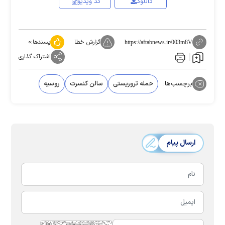
دانلود
کد ویدیو
گزارش خطا
پسندها:
۰
https://aftabnews.ir/003m8V
اشتراک گذاری
برچسب‌ها:
حمله تروریستی
سالن کنسرت
روسیه
ارسال پیام