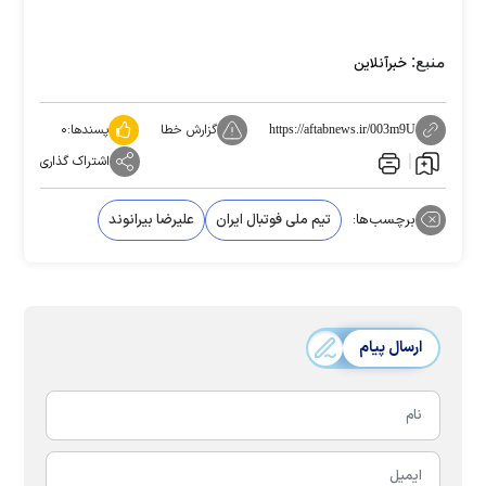
منبع:
خبرآنلاین
گزارش خطا
پسندها:
۰
https://aftabnews.ir/003m9U
اشتراک گذاری
برچسب‌ها:
تیم ملی فوتبال ایران
علیرضا بیرانوند
ارسال پیام