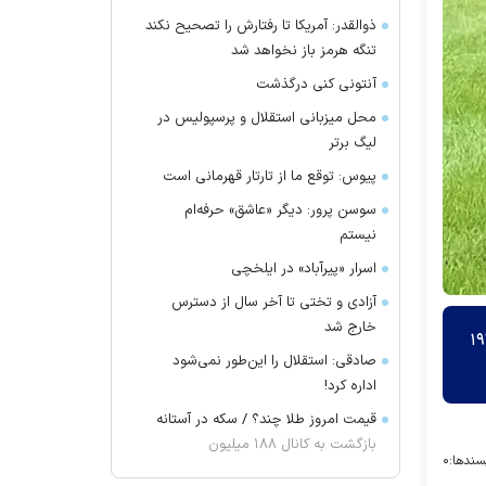
ذوالقدر: آمریکا تا رفتارش را تصحیح نکند
تنگه هرمز باز نخواهد شد
آنتونی کنی درگذشت
محل میزبانی استقلال و پرسپولیس در
لیگ برتر
پیوس: توقع ما از تارتار قهرمانی است
سوسن پرور: دیگر «عاشق» حرفه‌ام
نیستم
اسرار «پیرآباد» در ایلخچی
آزادی و تختی تا آخر سال از دسترس
خارج شد
ی ۱۹۲ سالگی خود را در جزیره سنت هلن جشن گرفت. جاناتان لاک‌پشت غول‌پیکر در ۱۹۲
صادقی: استقلال را این‌طور نمی‌شود
اداره کرد!
قیمت امروز طلا چند؟ / سکه در آستانه
بازگشت به کانال ۱۸۸ میلیون
سندها:
۰