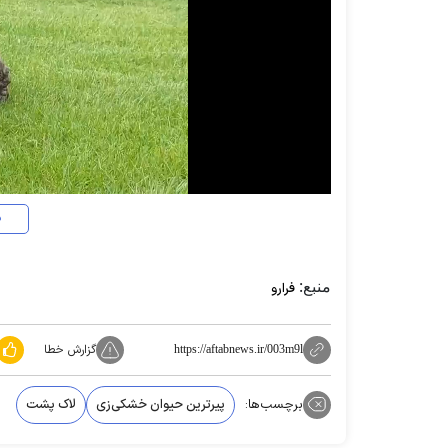
د
منبع:
فرارو
گزارش خطا
https://aftabnews.ir/003m9l
برچسب‌ها:
پیرترین حیوان خشکی‌زی
لاک پشت