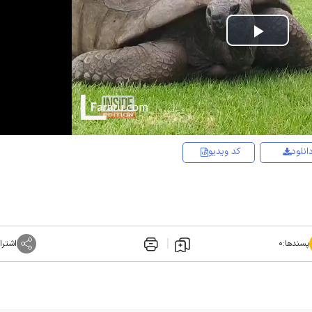
Play
Video
انلود
کد ویدیو
پسندها:
۰
اشترا