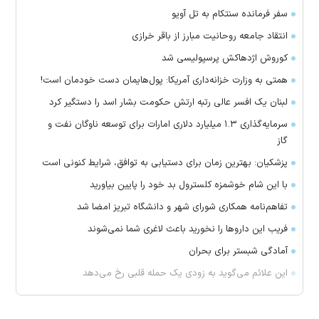
سفر فرمانده سنتکام به تل آویو
انتقاد جامعه روحانیت مبارز از باقر خرازی
کوروش اژدهاکش پرسپولیسی شد
همتی به وزارت خزانه‌داری آمریکا: پول‌هایمان دست خودمان است!
لبنان یک افسر عالی رتبه ارتش حکومت بشار اسد را دستگیر کرد
سرمایه‌گذاری ۱.۳ میلیارد دلاری امارات برای توسعه ناوگان نفت و
گاز
پزشکیان: بهترین زمان برای دستیابی به توافق، شرایط کنونی است
با این شام خوشمزه کلسترول بد خود را پایین بیاورید
تفاهم‌نامه همکاری شورای شهر و دانشگاه تبریز امضا شد
فریب این دارو‌ها را نخورید باعث لاغری شما نمی‌شوند
آمادگی شبستر برای بحران
این علائم می‌گوید به زودی یک حمله قلبی رخ می‌دهد