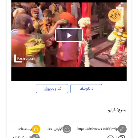
Play
Video
دانلود
کد ویدیو
منبع:
فرارو
گزارش خطا
پسندها:
۰
https://aftabnews.ir/003m9p