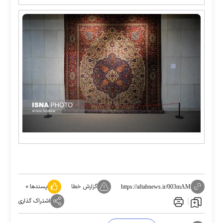
گزارش خطا
پسندها:
۰
https://aftabnews.ir/003mAM
اشتراک گذاری