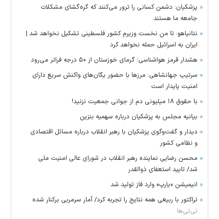
پزشکیان: دشمن کسانی را ترور می‌کنند که گره‌گشای مشکلات
جامعه ما هستند
نتانیاهو: تا من نخست وزیرم کشور فلسطینی تشکیل نخواهد شد |
ایران به اسرائیل حمله نخواهد کرد
هشدار قرمز هواشناسی؛ گرمای خوزستان از ۵۰ درجه فراتر می‌رود
سرتیپ جهانشاهی: مرز‌ها با حضور یگان‌های واکنش سریع دارای
امنیت پایدار است
با حقوق ۱۸ میلیونی دم از جوانی جمعیت نزنید!
بیانیه مجلس به پزشکیان درباره سهمیه بنزین
دیدار و گفت‌وگوی پزشکیان با رهبر انقلاب درباره مسائل اقتصادی
و نظامی کشور
محسن رضایی نماینده رهبر انقلاب در شورای عالی امنیت ملی
شد/ تایید استعفای ذوالقدر
انیمیشن «یارپ» وارد فاز تولید شد
تراکتور با ربیعی همه نتایج را تجربه کرد/ آمار سرمربی برکنار شده
تی‌تی‌ها