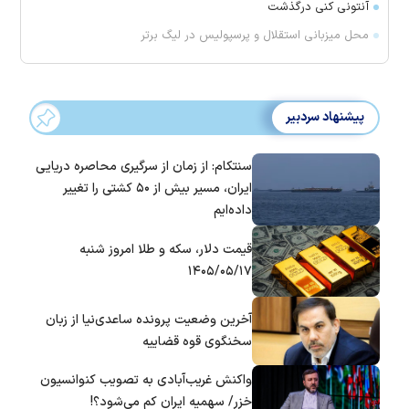
آنتونی کنی درگذشت
محل میزبانی استقلال و پرسپولیس در لیگ برتر
پیشنهاد سردبیر
سنتکام: از زمان از سرگیری محاصره دریایی
ایران، مسیر بیش از ۵۰ کشتی را تغییر
داده‌ایم
قیمت دلار، سکه و طلا امروز شنبه
۱۴۰۵/۰۵/۱۷
آخرین وضعیت پرونده ساعدی‌نیا از زبان
سخنگوی قوه قضاییه
واکنش غریب‌آبادی به تصویب کنوانسیون
خزر/ سهمیه ایران کم می‌شود؟!