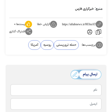
منبع:
خبرگزاری فارس
گزارش خطا
پسندها:
۰
https://aftabnews.ir/003mAT
اشتراک گذاری
برچسب‌ها:
حمله تروریستی
روسیه
آمریکا
ارسال پیام