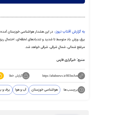
به گزارش آفتاب نیوز،
در این هشدار هواشناسی خوزستان آمده اس
برق، وزش باد متوسط تا شدید و تندباد‌های لحظه‌ای، احتمال ری
مرتفع شمالی، شمالِ شرقی، شرقی خواهد شد.
منبع:
خبرگزاری فارس
گزارش خطا
https://aftabnews.ir/003mAm
برچسب‌ها:
هواشناسی خوزستان
آب و هوا
برف و با