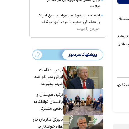
پایان تماس‌های تبلیغاتی مزاحم در
فرانسه
امام جمعه اهواز: می‌خواهیم عمق آمریکا
سندها:
۲
را هدف قرار دهیم تا مردم آنها موشک
خوردن را ببینند
و رعد و
 مناطق
پیشنهاد سردبیر
ترامپ: مقامات
ایرانی نمی‌خواهند
ضربه بخورند؛
ک گذاری
می‌خواهند به
ترکیه، عربستان و
توافق برسند
پاکستان توافقنامه
دفاعی مشترک
امضا می‌کنند
دبیرکل سازمان بدر
عراق خواستار به