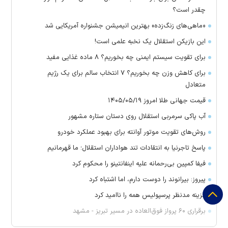
چقدر است؟
«ماهی‌های زنگ‌زده» بهترین انیمیشن جشنواره آمریکایی شد
این بازیکن استقلال یک نخبه علمی است!
برای تقویت سیستم ایمنی چه بخوریم؟ ۸ ماده غذایی مفید
برای کاهش وزن چه بخوریم؟ ۷ انتخاب سالم برای یک رژیم
متعادل
قیمت جهانی طلا امروز ۱۴۰۵/۰۵/۱۹
آب پاکی سرمربی استقلال روی دستان ستاره مشهور
روش‌های تقویت موتور آوانته برای بهبود عملکرد خودرو
پاسخ تاجرنیا به انتقادات تند هواداران استقلال؛ ما قهرمانیم
فیفا کمپین بی‌رحمانه علیه اینفانتینو را محکوم کرد
پیروز: بیرانوند را دوست دارم، اما اشتباه کرد
گزینه مدنظر پرسپولیس همه را ناامید کرد
برقراری ۶۰ پرواز فوق‌العاده در مسیر تبریز - مشهد