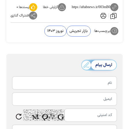
گزارش خطا
پسندها:
۰
https://aftabnews.ir/003mB0
اشتراک گذاری
برچسب‌ها:
بازار تجریش
نوروز ۱۴۰۳
ارسال پیام