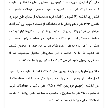
حتی اگر آمار‌های مربوط به ۴ فروردین امسال و سال گذشته را مقایسه
کنیم چندان کاهشی به‌نظر نمی‌رسد. سردار مومنی، فرمانده پلیس راه
کشور روز گذشته (۴ فروردین) اعلام کرد: «متاسفانه ازابتدای طرح نوروزی
تاکنون ۳۷۳ نفر از هم وطنان را در تصادفات از دست دادیم، این آمار قطعا
بیشتر می‌شود چراکه برخی از مصدومان که در بیمارستان‌ها قرار دارند که
متاسفانه ممکن است فوت کنند و به این آمار اضافه می‌شود. همچنین
بیش از ۱۰ هزار و ۵۰۰ نفر از هموطنان نیز در این چند روز مجروح شدند
که حدودا ۱۵ تا ۲۰ درصد از این مجروحان معلول می‌شوند لذا از
مسافران نوروزی خواهش می‌کنم که حتما قوانین را مراعات کنند.»
حالا این آمار را به چهارم فروردین سال گذشته (۱۴۰۲) مقایسه کنید، سید
کمال هادیانفر، رییس پلیس راهنمایی و رانندگی فراجا گفت: «متاسفانه تا
روز گذشته (چهارم فروردین ۱۴۰۲) ۳۸۵ نفر ناشی از تصادفات فوتی
داشتیم و ۷۱۰۰ نفر نیز مجروح و مصدوم داشته‌ایم یعنی روزانه ۴۰ نفر در
تصادفات جان خود را از دست داده اند.»