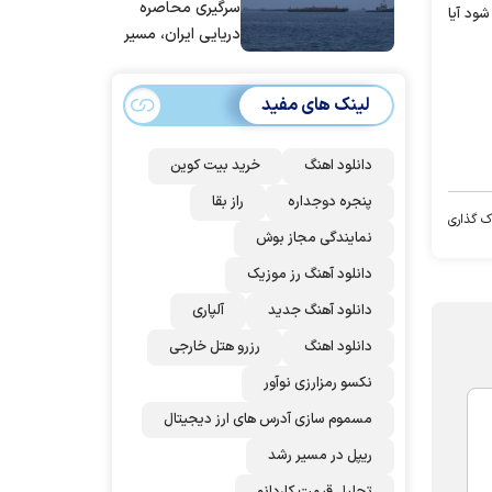
عربستان و
سرگیری محاصره
ود آیا
پاکستان می
دریایی ایران، مسیر
پیوندد
بیش از ۵۰ کشتی را
تغییر داده‌ایم
لینک های مفید
دانلود اهنگ
خرید بیت کوین
پنجره دوجداره
راز بقا
ک گذاری
نمایندگی مجاز بوش
دانلود آهنگ رز‌ موزیک
دانلود آهنگ جدید
آلپاری
دانلود اهنگ
رزرو هتل خارجی
نکسو رمزارزی نوآور
مسموم سازی آدرس های ارز دیجیتال
ریپل در مسیر رشد