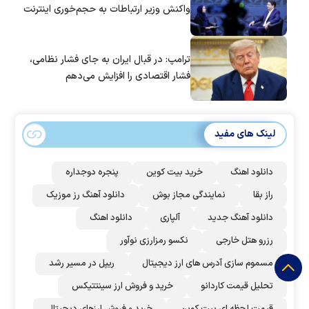
واکنش وزیر ارتباطات به حجم‌خوری اینترنت
ترامپ: در قبال ایران به جای فشار نظامی،
فشار اقتصادی را افزایش می‌دهم
لینک های مفید
دانلود اهنگ
خرید بیت کوین
پنجره دوجداره
راز بقا
نمایندگی مجاز بوش
دانلود آهنگ رز‌ موزیک
دانلود آهنگ جدید
آلپاری
دانلود اهنگ
رزرو هتل خارجی
نکسو رمزارزی نوآور
مسموم سازی آدرس های ارز دیجیتال
ریپل در مسیر رشد
تحلیل قیمت کاردانو
خرید و فروش ارز سینتتیکس
قیمت لحظه ای بیت کوین
خرید و فروش ارزهای دیجیتال