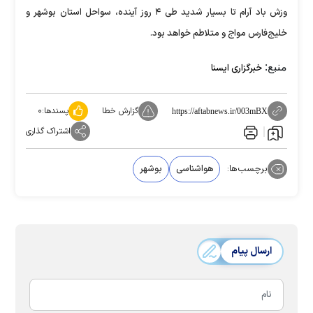
وزش باد آرام تا بسیار شدید طی ۴ روز آینده، سواحل استان بوشهر و
خلیج‌فارس مواج و متلاطم خواهد بود.
منبع:
خبرگزاری ایسنا
گزارش خطا
پسندها:
۰
https://aftabnews.ir/003mBX
اشتراک گذاری
برچسب‌ها:
هواشناسی
بوشهر
ارسال پیام