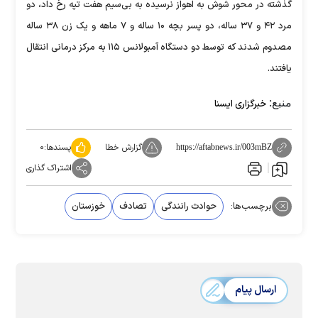
گذشته در محور شوش به اهواز نرسیده به بی‌سیم هفت تپه رخ داد، دو
مرد ۴۲ و ۳۷ ساله، دو پسر بچه ۱۰ ساله و ۷ ماهه و یک زن ۳۸ ساله
مصدوم شدند که توسط دو دستگاه آمبولانس ۱۱۵ به مرکز درمانی انتقال
یافتند.
منبع:
خبرگزاری ایسنا
گزارش خطا
پسندها:
۰
https://aftabnews.ir/003mBZ
اشتراک گذاری
برچسب‌ها:
حوادث رانندگی
تصادف
خوزستان
ارسال پیام