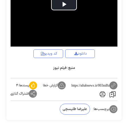
Play
Video
دانلود
کد ویدیو
منبع: فیلم نیوز
گزارش خطا
پسندها:
۴
https://aftabnews.ir/003mBz
اشتراک گذاری
برچسب‌ها:
علیرضا طلیسچی