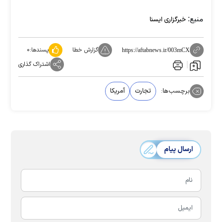
منبع:
خبرگزاری ایسنا
گزارش خطا
پسندها:
۰
https://aftabnews.ir/003mCX
اشتراک گذاری
برچسب‌ها:
تجارت
آمریکا
ارسال پیام