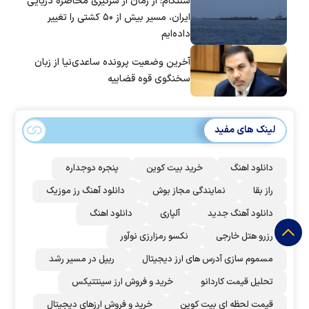
سنتکام: از زمان از سرگیری محاصره دریایی
ایران، مسیر بیش از ۵۰ کشتی را تغییر
داده‌ایم
آخرین وضعیت پرونده ساعدی‌نیا از زبان
سخنگوی قوه قضاییه
لینک های مفید
دانلود اهنگ
خرید بیت کوین
پنجره دوجداره
راز بقا
نمایندگی مجاز بوش
دانلود آهنگ رز‌ موزیک
دانلود آهنگ جدید
آلپاری
دانلود اهنگ
رزرو هتل خارجی
نکسو رمزارزی نوآور
مسموم سازی آدرس های ارز دیجیتال
ریپل در مسیر رشد
تحلیل قیمت کاردانو
خرید و فروش ارز سینتتیکس
قیمت لحظه ای بیت کوین
خرید و فروش ارزهای دیجیتال