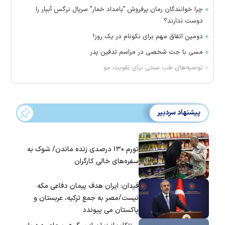
چرا خوانندگان رمان پرفروش "بامداد خمار" سریال نرگس آبیار را
دوست ندارند؟
دومین اتفاق مهم برای نکونام در یک روز!
مسی با جت شخصی در مراسم تدفین پدر
توصیه‌های طب سنتی برای تقویت مو
پیشنهاد سردبیر
تورم ۱۳۰ درصدی زنده ماندن/ شوک به
سفره‌های خالی کارگران
فیدان: ایران هدف پیمان دفاعی مکه
نیست/مصر به جمع ترکیه، عربستان و
پاکستان می پیوندد