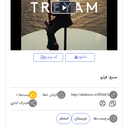
Play
Video
دانلود
کد ویدیو
منبع:
فرارو
گزارش خطا
پسندها:
۰
https://aftabnews.ir/003mCb
اشتراک گذاری
برچسب‌ها:
عربستان
استخر