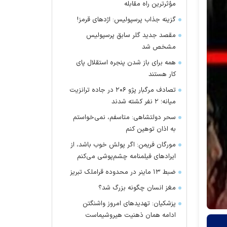
مؤثرترین راه مقابله
گزینه جذاب پرسپولیس: اژد‌های قرمز!
مقصد جدید گلر سابق پرسپولیس
مشخص شد
همه برای باز شدن پنجره استقلال پای
کار هستند
تصادف مرگبار پژو ۲۰۶ در جاده ترانزیت
میانه؛ ۲ نفر کشته شدند
سحر دولتشاهی: متاسفم، نمی‌خواستم
به اذان توهین کنم
مورگان فریمن: اگر پولش خوب باشد، از
ایراد‌های فیلمنامه چشم‌پوشی می‌کنم
ضبط ۱۳ ماینر در محدوده قراملک تبریز
مغز انسان چگونه بزرگ شد؟
پزشکیان: تهدید‌های امروز واشنگتن
ادامه همان ذهنیت هیروشیماست