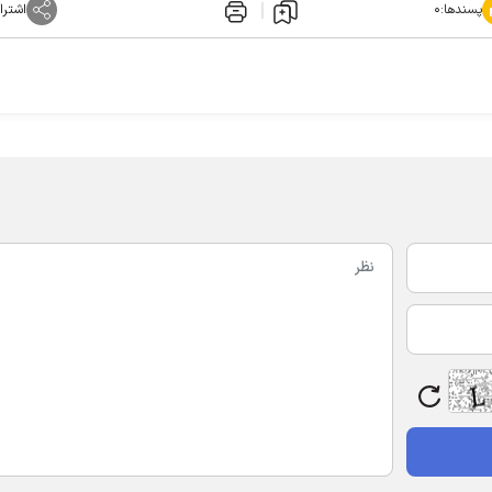
پسندها:
۰
اشترا