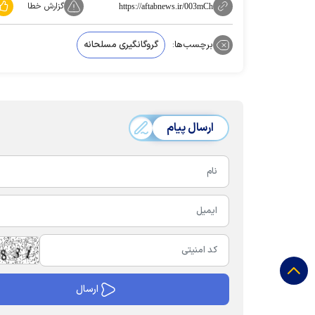
گزارش خطا
https://aftabnews.ir/003mCh
برچسب‌ها:
گروگانگیری مسلحانه
ارسال پیام