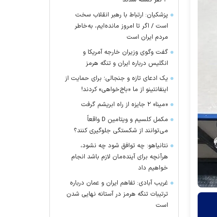
۴ نفر کشته شدند
پزشکیان: ارتباط با رهبر انقلاب سخت
است / اگر تا امروز مانده‌ایم، به‌خاطر
مردم ایران است
گفت وگوی وزیران خارجه آمریکا و
انگلیس درباره ایران و تنگه هرمز
یک ادعای تازه و جنجالی؛ برای حمایت از
اینفانتینو از ما «باج‌خواهی» کردند!
«مینا» ۲ جایزه از راه ابریشم گرفت
مکمل کلسیم و ویتامین D واقعاً
می‌توانند از شکستگی جلوگیری کنند؟
نتانیاهو: چه توافق شود چه نشود،
هرآنچه برای آینده‌مان لازم باشد انجام
خواهیم داد
غریب آبادی: تفاهم ایران و عمان درباره
ترتیبات تنگه هرمز در آستانه نهایی شدن
است