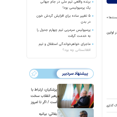
برنده واقعی تیم ملی در جام جهانی
یک پرسپولیسی بود!
۵ تغییر ساده برای افزایش گردش خون
سندها:
۰
در بدن
پرسپولیس سرمربی تیم چهارم جدول را
ر اولین
به خدمت گرفت
ماجرای خواهرخواندگی استقلال و تیم
افغانستانی چه بود؟
پیشنهاد سردبیر
پزشکیان: ارتباط با
رهبر انقلاب سخت
است / اگر تا امروز
ک گذاری
مانده‌ایم، به‌خاطر
بقائی: بیانیه
مردم ایران است