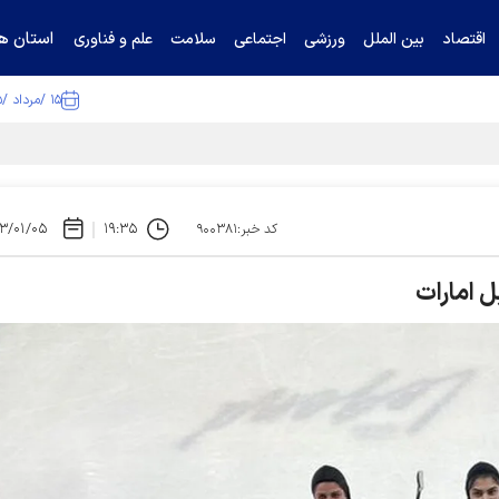
استان ها
اقتصاد
بین الملل
ورزشی
اجتماعی
سلامت
علم و فناوری
۱۵ /مرداد /۱۴۰۵
ا تکذیب کرد
۳/۰۱/۰۵
۱۹:۳۵
کد خبر:۹۰۰۳۸۱
ل امارات