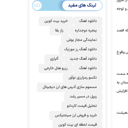
ز امروز
می‌شود؟!
لینک های مفید
 و توجه
دانلود اهنگ
خرید بیت کوین
که قصد
پنجره دوجداره
راز بقا
نمایندگی مجاز بوش
دانلود آهنگ رز‌ موزیک
ش وقوع
دانلود آهنگ جدید
آلپاری
دانلود اهنگ
رزرو هتل خارجی
به سمت
نکسو رمزارزی نوآور
تان به
مسموم سازی آدرس های ارز دیجیتال
افزایش
ریپل در مسیر رشد
تحلیل قیمت کاردانو
 معیشت
خرید و فروش ارز سینتتیکس
قیمت لحظه ای بیت کوین