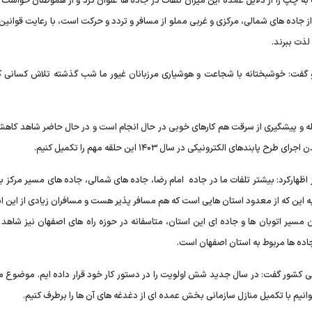
ه چپ را از دلایل عمده این میزان تلفات در جاده ها عنوان کرد و از هموطنان خواست ا
 جاده های شمالی، مرکزی و غربی مملو از مسافر و تردد و حرکت است، با رعایت قوانین
لذت ببرند.
و گفت: خوشبختانه با شجاعت و هوشیاری مرزبانان غیور ما شب گذشته تلاش کسانی 
قابله و پیشگیری از سرقت هم کارهای خوبی در حال انجام است و در حال حاضر شاهد کاه
 الکترونیکی در سال ۱۴۰۳ این حلقه مهم را تکمیل کنیم.
هارکرد: بیشتر تلفات ما در جاده امام رضا، جاده های شمالی، جاده های مسیر مرکز 
 این که از معدود استان هایی است که هم مسافر پذیر هست و مسافران زیادی از این اس
ن مسیر اتوبان ها و جاده ای این استان، متاسفانه در حوزه راه های اصفهان نیز شاهد 
امی کشور گفت: در سال جدید شش اولویت را در دستور کار خود قرار داده ایم. موضوع
بتوانیم با تکمیل منازل سازمانی بخش عمده ای از دغدغه های آن ها را برطرف کنیم.