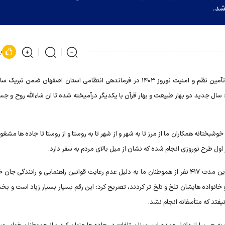
شد.
پ
سردار احمدرضا رادان در حاشیه قرارگاه تآمین نظم و امنیت نوروز ۱۴۰۳ در فرماندهی انتظامی استان اصفهان ضمن ت
ال جدید دو بهار طبیعت و بهار قرآن با یکدیگر درآمیخته شده تا ان شاءالله روح و ج
انه همکاران ما از مرز تا به شهر و از شهر تا به روستا و از روستا تا جاده ها مشغو
فرمانده کل انتظامی کشور با اشاره به این که متأسفانه در طول این مدت ۴۱۷ نفر از هموطنان ما به دلیل عدم رعایت قوانین راهنمایی و رانندگی 
 خانواده هایشان تلخ و تلخ تر کردند، تصریح کرد: این رقم بسیار بسیار زیاد است و ب
یفتد که متأسفانه انجام نشد.