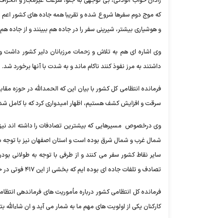
رادان خواب آلودگی، بی توجهی به جلو، سرعت غیرمجاز و انحراف ب
که موج دوم سفرها شروع شده و تقریبا همه جاده های کشور اعم از
و هوشیاری بیشتر، شیرینی سفر را در جاده هم ببینند و از جاده هم 
وی اشاره ای هم به تلاش و زحمات مرزبانان دلیر کشور داشت 
داشتند به مرز نفوذ کنند ناکام ماند و به شدت با آنها برخورد شد.
فرمانده انتظامی کل کشور با بیان این که الحمدالله در حوزه م
سرقت و افزایش کشف هستیم، اظهار امیدواری کرد که با کامل شدن اجرای طرح پابندهای
وی درخصوص مسیرهایی که بیشترین تصادفات را داشته اند نیز اظ
شمال غرب و شمال شرق بوده است و استان اصفهان نیز با توجه به
سایر نقاط کشور سفر می کنند و از طرفی با توجه به طولانی بود
تصادف و تلفات جاده ای بوده ایم که بخشی از این ۴۱۷ فوتی در جاده ها مربوط به استان اصفهان است.
فرمانده کل انتظامی کشور درباره مأموریت های فرماندهی انتظ
کارکنان یکی از اولویت های مهم ما به شمار می آید و ان شاءالله 