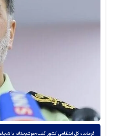
فرمانده کل انتظامی کشور گفت:خوشبختانه با شجاع