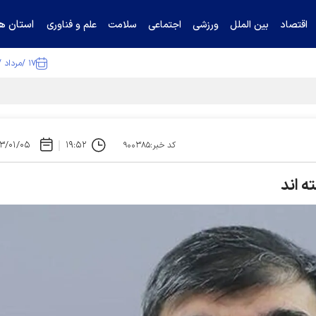
استان ها
اقتصاد
بین الملل
ورزشی
اجتماعی
سلامت
علم و فناوری
۱۷ /مرداد /۱۴۰۵
ا تکذیب کرد
۳/۰۱/۰۵
۱۹:۵۲
کد خبر:۹۰۰۳۸۵
ه اند