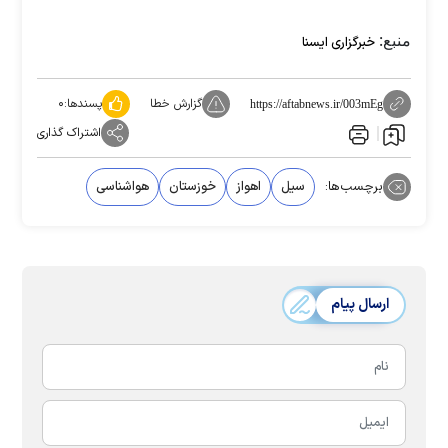
منبع:
خبرگزاری ایسنا
گزارش خطا
پسندها:
۰
https://aftabnews.ir/003mEg
اشتراک گذاری
برچسب‌ها:
سیل
اهواز
خوزستان
هواشناسی
ارسال پیام