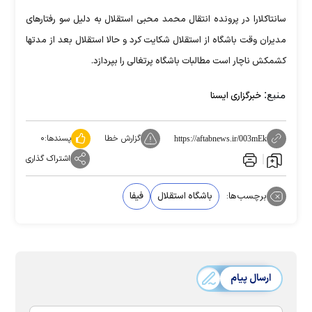
سانتاکلارا در پرونده انتقال محمد محبی استقلال به دلیل سو رفتارهای
مدیران وقت باشگاه از استقلال شکایت کرد و حالا استقلال بعد از مدتها
کشمکش ناچار است مطالبات باشگاه پرتغالی را بپردازد.
منبع:
خبرگزاری ایسنا
گزارش خطا
پسندها:
۰
https://aftabnews.ir/003mEk
اشتراک گذاری
برچسب‌ها:
باشگاه استقلال
فیفا
ارسال پیام