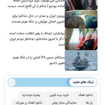
حسابی می‌کوبیم | برای بزرگ‌ترین حمله
آماده بودیم | غنائم از آنِ فاتح است، درست
است؟
رویترز: ایران و عمان در حال مذاکره برای
تعیین اعمال عوارض بر تنگه هرمز هستند
پزشکیان: ارتباط با رهبر انقلاب سخت است
/ اگر تا امروز مانده‌ایم، به‌خاطر مردم ایران
است
سنتکام: مسیر ۴۸ کشتی را در تنگه هرمز
تغییر دادیم
لینک های مفید
دانلود اهنگ
خرید بیت کوین
پنجره دوجداره
راز بقا
نمایندگی مجاز بوش
دانلود آهنگ رز‌ موزیک