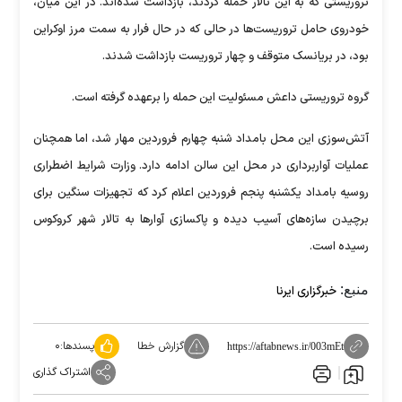
تروریستی که به این تالار حمله کردند، بازداشت شده‌اند. در این میان،
خودروی حامل تروریست‌ها در حالی که در حال فرار به سمت مرز اوکراین
بود، در بریانسک متوقف و چهار تروریست بازداشت شدند.
گروه تروریستی داعش مسئولیت این حمله را برعهده گرفته است.
آتش‌سوزی این محل بامداد شنبه چهارم فروردین مهار شد، اما همچنان
عملیات آواربرداری در محل این سالن ادامه دارد. وزارت شرایط اضطراری
روسیه بامداد یکشنبه پنجم فروردین اعلام کرد که تجهیزات سنگین برای
برچیدن سازه‌های آسیب دیده و پاکسازی آوار‌ها به تالار شهر کروکوس
رسیده است.
منبع:
خبرگزاری ایرنا
گزارش خطا
پسندها:
۰
https://aftabnews.ir/003mEt
اشتراک گذاری