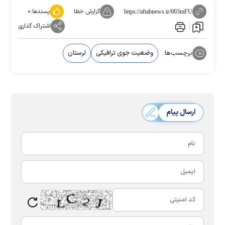
گزارش خطا
پسندها:
۰
https://aftabnews.ir/003mFU
اشتراک گذاری
برچسب‌ها:
وضعیت جوی ترافیکی
لرستان
ارسال پیام