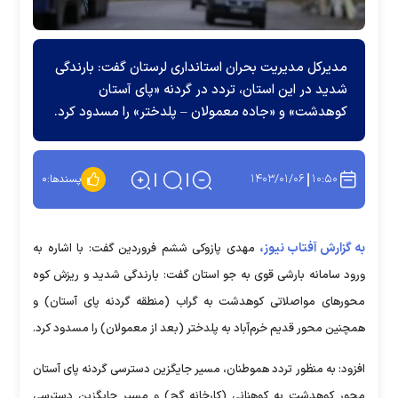
مدیرکل مدیریت بحران استانداری لرستان گفت: بارندگی
شدید در این استان، تردد در گردنه «پای آستان
کوهدشت» و «جاده معمولان – پلدختر» را مسدود کرد.
۱۴۰۳/۰۱/۰۶
۱۰:۵۰
پسندها:
۰
به گزارش آفتاب نیوز،
مهدی پازوکی ششم فروردین گفت: با اشاره به
ورود سامانه بارشی قوی به جو استان گفت: بارندگی شدید و ریزش کوه
محورهای مواصلاتی کوهدشت به گراب (منطقه گردنه پای آستان) و
همچنین محور قدیم خرم‌آباد به پلدختر (بعد از معمولان) را مسدود کرد.
افزود: به منظور تردد هموطنان، مسیر جایگزین دسترسی گردنه پای آستان
محور کوهدشت به کوهنانی (کارخانه گچ) و مسیر جایگزین دسترسی