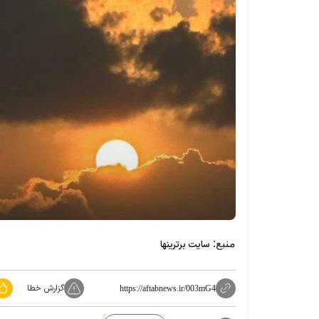
منبع:
سایت برترینها
گزارش خطا
https://aftabnews.ir/003mG4