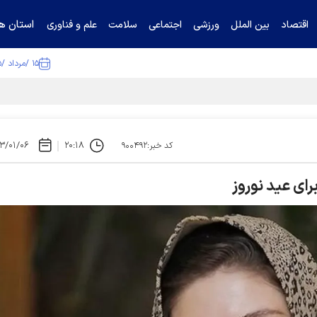
استان ها
اقتصاد
بین الملل
ورزشی
اجتماعی
سلامت
علم و فناوری
۱۵ /مرداد /۱۴۰۵
تیناف / گل‌گهر با تراکتور و سپاهان هم امتیاز شد
۳/۰۱/۰۶
۲۰:۱۸
کد خبر:۹۰۰۴۹۲
ی عید نوروز