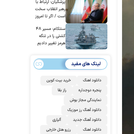
پزشکیان: ارتباط با
است، درست
تنگه هرمز هستند
رهبر انقلاب سخت
است؟
است / اگر تا امروز
مانده‌ایم، به‌خاطر
سنتکام: مسیر ۴۸
مردم ایران است
کشتی را در تنگه
هرمز تغییر دادیم
لینک های مفید
دانلود اهنگ
خرید بیت کوین
پنجره دوجداره
راز بقا
نمایندگی مجاز بوش
دانلود آهنگ رز‌ موزیک
دانلود آهنگ جدید
آلپاری
دانلود اهنگ
رزرو هتل خارجی