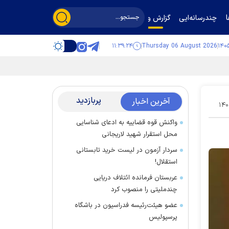
چندرسانه‌ایی
گزارش و گفت‌وگو
۱۱:۳۹:۲۵
Thursday 06 August 2026
پربازدید
آخرین اخبار
۱۴۰
واکنش قوه قضاییه به ادعای شناسایی
محل استقرار شهید لاریجانی
سردار آزمون در لیست خرید تابستانی
استقلال!
عربستان فرمانده ائتلاف دریایی
چندملیتی را منصوب کرد
عضو هیئت‌رئیسه فدراسیون در باشگاه
پرسپولیس