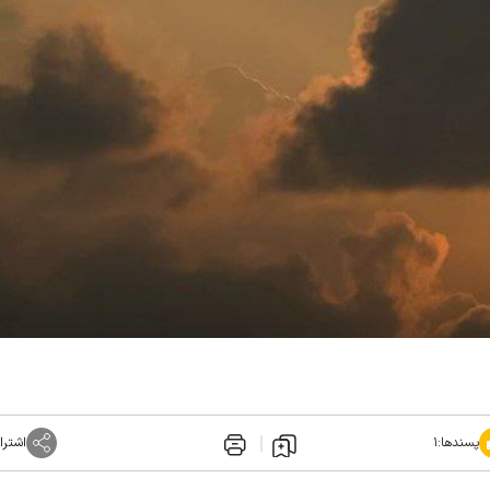
پسندها:
۱
اشترا