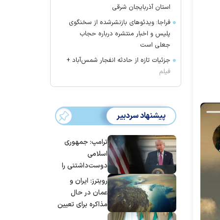
استان آذربایجان شرقی
فراجا: ویدئوهای بازنشرشده از سخنگوی
پلیس و اخبار منتشره درباره حجاب
جعلی است
جزئیات تازه از حادثه انفجار شمس‌آباد +
فیلم
پیشنهاد سردبیر
ترامپ: جمهوری
اسلامی
دوست‌داشتنی را
حسابی می‌کوبیم |
رویترز: ایران و
برای بزرگ‌ترین
عمان در حال
حمله آماده بودیم
مذاکره برای تعیین
| غنائم از آنِ فاتح
اعمال عوارض بر