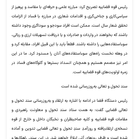
رئیس قوه قضاییه تصریح کرد: مبارزه علمی و حرفه‌ای با مفاسد و پرهیز از
سیاسی‌کاری و جناحی‌گری و اقدامات شعاری در مبارزه با فساد از الزامات
تحقق شعار سال است. ممکن است افراد سودجو و سوداگری وجود داشته
باشند که بخواهند در واردات و صادرات و یا دریافت تسهیلات ارزی و ریالی،
سوء‌استفاده‌هایی را داشته باشند. قطعاً باید با این قبیل افراد، مقابله کرد و
در وهله نخست راه‌های سوء‌استفاده‌های آنان را مسدود کرد. ما در این
امر نیز مصمم هستیم و همچنان انسداد بسترها و گلوگاه‌های فساد در
زمره اولویت‌های قوه قضاییه است.
سند تحول و تعالی به‌روزرسانی شده است
رئیس دستگاه قضا در ادامه با اشاره به ارتقاء و به‌روزرسانی سند تحول و
تعالی قضایی گفت: به همت ستاد سند تحول و معاونت راهبردی و
مقامات قوه قضاییه و کلیه صاحبنظران و نخبگان داخل و خارج از قوه
نسخه‌ی ارتقاء‌یافته و روزآمدِ سندِ تحول و تعالی قضایی تدوین و آماده
شده است و ظرف روزهای آتی ابلاغ خواهد شد. در این سند، راهکارها و