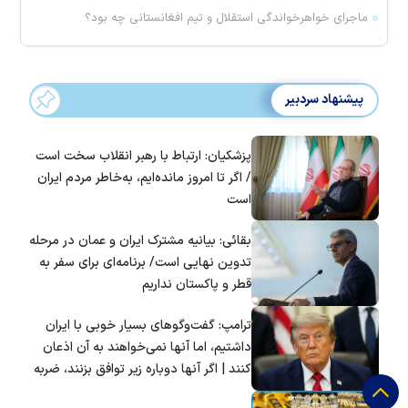
ماجرای خواهرخواندگی استقلال و تیم افغانستانی چه بود؟
پیشنهاد سردبیر
پزشکیان: ارتباط با رهبر انقلاب سخت است
/ اگر تا امروز مانده‌ایم، به‌خاطر مردم ایران
است
بقائی: بیانیه مشترک ایران و عمان در مرحله
تدوین نهایی است/ برنامه‌ای برای سفر به
قطر و پاکستان نداریم
ترامپ: گفت‌و‌گو‌های بسیار خوبی با ایران
داشتیم، اما آنها نمی‌خواهند به آن اذعان
کنند | اگر آنها دوباره زیر توافق بزنند، ضربه
سختی خواهند خورد