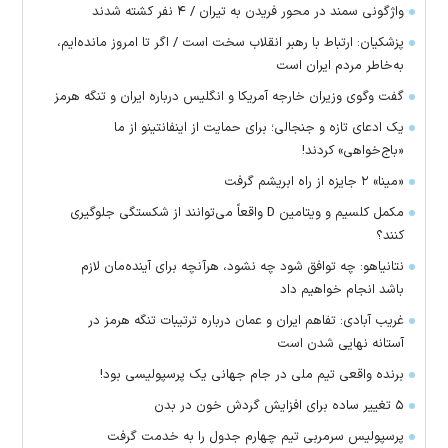
واژگونی سمند در محور فریدن به تیران / ۴ نفر کشته شدند
پزشکیان: ارتباط با رهبر انقلاب سخت است / اگر تا امروز مانده‌ایم،
به‌خاطر مردم ایران است
گفت وگوی وزیران خارجه آمریکا و انگلیس درباره ایران و تنگه هرمز
یک ادعای تازه و جنجالی؛ برای حمایت از اینفانتینو از ما
«باج‌خواهی» کردند!
«مینا» ۲ جایزه از راه ابریشم گرفت
مکمل کلسیم و ویتامین D واقعاً می‌توانند از شکستگی جلوگیری
کنند؟
نتانیاهو: چه توافق شود چه نشود، هرآنچه برای آینده‌مان لازم
باشد انجام خواهیم داد
غریب آبادی: تفاهم ایران و عمان درباره ترتیبات تنگه هرمز در
آستانه نهایی شدن است
برنده واقعی تیم ملی در جام جهانی یک پرسپولیسی بود!
۵ تغییر ساده برای افزایش گردش خون در بدن
پرسپولیس سرمربی تیم چهارم جدول را به خدمت گرفت