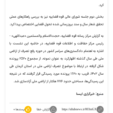
کرد.
بخش دوم جلسه شورای عالی قوه قضاییه نیز به بررسی راهکارهای عملی
تحقق شعار سال و سند بروزرسانی شده تحول قضایی اختصاص پیدا کرد.
به گزارش مرکز رسانه قوه قضاییه، حجت‌الاسلام والمسلمین «عبداللهی» -
رئیس مرکز حفاظت و اطلاعات قوه قضاییه، در حاشیه این نشست با
اشاره به اهتمام دادگستری‌های سراسر کشور در حوزه رفع تصرف از اراضی
ملی طی سال گذشته اظهارکرد: به عنوان نمونه، از مجموع ۲2۲۰ پرونده
شکل گرفته در ارتباط با موضوع تصرف اراضی ملی در استان کرمان طی
سال ۱۴۰۲، قریب به ۱1۲۰ پرونده مورد رسیدگی قرار گرفتند که در نتیجه
این رسیدگی‌ها، مساحتی حدود ۷۷۶ هکتار از اراضی ملی آزادسازی شد.
منبع:
خبرگزاری ایسنا
گزارش خطا
پسندها:
۰
https://aftabnews.ir/003mGX