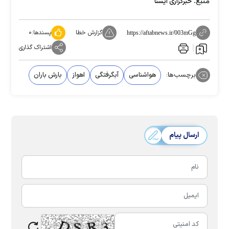
منبع:
خبرگزاری ایسنا
گزارش خطا
پسندها:
۰
https://aftabnews.ir/003mGg
اشتراک گذاری
برچسب‌ها:
هواشناسی
آبگرفتگی
اهواز
بارش باران
ارسال پیام