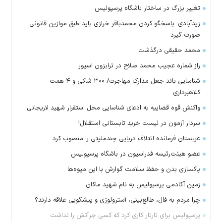
تغییر بزرگ در ساختار باشگاه پرسپولیس
زیدآبادی: پاسخگو کردن محمدباقر خرازی باید طبق موازین قانونی
صورت گیرد
محمد حقیقی درگذشت
راز شماره عجیب محمد صلاح در ترابزون اسپور
شناسایی باند جعل مدارک مهاجرت/ ۳۰۰ شاکی و ۴ همت
کلاهبرداری
واکنش قوه قضاییه به ادعای شناسایی محل استقرار شهید لاریجانی
سردار آزمون در لیست خرید تابستانی استقلال!
عربستان فرمانده ائتلاف دریایی چندملیتی را منصوب کرد
عضو هیئت‌رئیسه فدراسیون در باشگاه پرسپولیس
پاکسازی بدن و حفظ سلامت گوارش با این میوه‌ها
زمین آکادمی پرسپولیس به نام شهید ماکان
چرا مردم به فال، طالع‌بینی، آسترولوژی و پیشگویی علاقه دارند؟
پرسپولیس برای تارتار کاری کرد که کسی جرأتش را نداشت