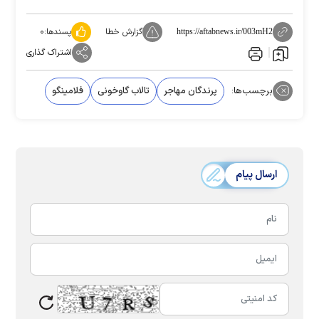
گزارش خطا
پسندها:
۰
https://aftabnews.ir/003mH2
اشتراک گذاری
برچسب‌ها:
پرندگان مهاجر
تالاب گاوخونی
فلامینگو
ارسال پیام