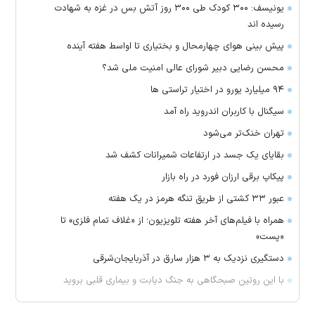
یونیسف: ۳۰۰ کودک طی ۳۰۰ روز آتش بس در غزه به شهادت
رسیده اند
پیش بینی هوای چهارمحال و بختیاری تا اواسط هفته آینده
محسن رضایی دبیر شورای عالی امنیت ملی شد؟
۹۴ میلیارد یورو در اختیار تراستی ها
سیگنال با کاربران اندروید راه آمد
تهران خنک‌تر می‌شود
بقایای یک جسد در ارتفاعات شمیرانات کشف شد
پیکاپ برقی ارزان فورد در راه بازار
عبور ۳۳ کشتی از طریق تنگه هرمز در یک هفته
همراه با فیلم‌های آخر هفته تلویزیون؛ از «غلاف تمام فلزی» تا
«پست»
دستگیری نزدیک به ۳ هزار سارق در آذربایجان‌شرقی
با این روتین صبحگاهی به جنگ دیابت و بیماری قلبی بروید