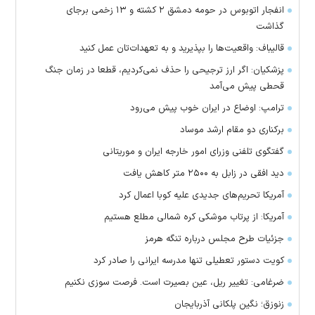
انفجار اتوبوس در حومه دمشق ۲ کشته و ۱۳ زخمی برجای
گذاشت
قالیباف: واقعیت‌ها را بپذیرید و به تعهدات‌تان عمل کنید
پزشکیان: اگر ارز ترجیحی را حذف نمی‌کردیم، قطعا در زمان جنگ
قحطی پیش می‌آمد
ترامپ: اوضاع در ایران خوب پیش می‌رود
برکناری دو مقام ارشد موساد
گفتگوی تلفنی وزرای امور خارجه ایران و موریتانی
دید افقی در زابل به ۲۵۰۰ متر کاهش یافت
آمریکا تحریم‌های جدیدی علیه کوبا اعمال کرد
آمریکا: از پرتاب موشکی کره شمالی مطلع هستیم
جزئیات طرح مجلس درباره تنگه هرمز
کویت دستور تعطیلی تنها مدرسه ایرانی را صادر کرد
ضرغامی: تغییر ریل، عین بصیرت است. فرصت سوزی نکنیم
زنوزق؛ نگین پلکانی آذربایجان