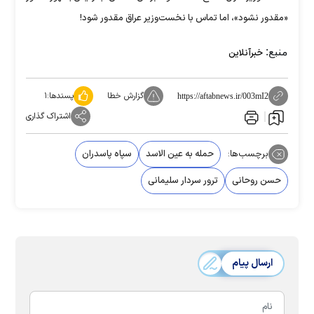
«مقدور نشود»، اما تماس با نخست‌وزیر عراق مقدور شود!
منبع:
خبرآنلاین
گزارش خطا
پسندها:
۱
https://aftabnews.ir/003mI2
اشتراک گذاری
برچسب‌ها:
حمله به عین الاسد
سپاه پاسدران
حسن روحانی
ترور سردار سلیمانی
ارسال پیام