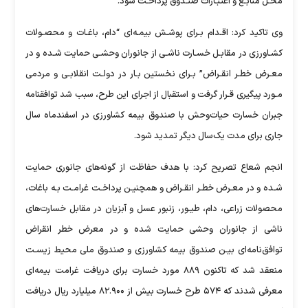
محـل منابـع و اعتبـارات صنـدوق پرداخـت شود.
وی تاکید کرد: اقـدام بـرای پوشـش بیمـه‌ای “دام، باغـات و محصـولات
کشـاورزی در مقابـل خسـارت ناشـی از جانوران وحشـی حمایت شـده و در
معـرض خطـر انقـراض” بـرای نخستین بـار در دولـت انقلابـی و مردمی
مـورد پیگیری قـرار گرفت و استقبال از اجرای این طرح، سبب شد توافقنامه
جبران خسارت حیات‌وحش با صندوق بیمه کشاورزی در اسفندماه سال
جاری برای مدت یک‌سال دیگر تمدید شود.
انجم شعاع تصریح کرد: با هدف حفاظت از گونه‌های جانوری حمایت
شـده و در معـرض خطـر انقـراض و همچنیـن پرداخـت غرامـت بـه باغات،
محصولات زراعی، دام، طیـور، زنبور عسل و آبزیان در مقابل خسارت‌های
ناشی از جانوران وحشی حمایت شده و در معرض خطر انقراض
توافق‌نامه‌ای بیـن صندوق بیمه کشاورزی و صندوق ملی محیط زیسـت
منعقد شد که تاکنون ۸۸۹ مورد خسارت برای دریافت غرامت بیمه‌ای
معرفی شدند که ۵۷۴ طرح خسارت بیش از ۸۲.۹۰۰ میلیارد ریال دریافت