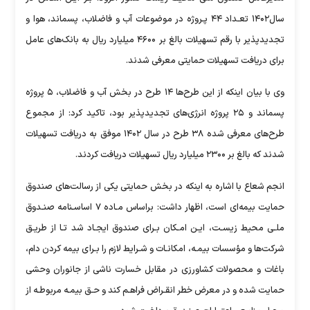
سال۱۴۰۲ تعـداد ۴۴ پـروژه در موضوعات آب و فاضلاب، پسماند، هوا و
تجدیدپذیر با رقم تسهیلات بالغ بر ۴۶۰۰ میلیارد ریال به بانک‌های عامل
برای دریافت تسهیلات حمایتی معرفی شدند.
وی با بیان اینکه از این طرح‌ها ۱۴ طرح در بخش آب و فاضلاب، ۵ پروژه
پسماند و ۲۵ پروژه انرژی‌های تجدیدپذیر بود، تاکید کرد: از مجموع
طرح‌های معرفی شده ۳۸ طرح در سال ۱۴۰۲ موفق به دریافت تسهیلات
شدند که بالغ بر ۲۳۰۰ میلیارد ریال تسهیلات دریافت کردند.
انجم شعاع با اشاره به اینکه در بخش حمایتی یکی از رسالت‌های صندوق
حمایت بیمه‌ای است، اظهار داشت: براساس مـاده ۷ اساسـنامه صنـدوق
ملـی محیط زیسـت، ایـن امـکان بـرای صندوق ایجـاد شد تـا از طریـق
شرکت‌ها و مؤسسات بیمـه، امکانـات و شـرایط لازم را بـرای بیمه کردن دام،
باغات و محصولات کشاورزی در مقابل خسارت ناشی از جانوران وحشی
حمایت شده و در معرض خطر انقـراض فراهـم کند و حـق بیمـه مربوطـه از