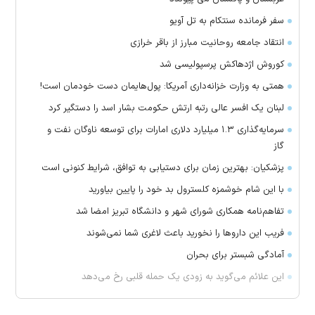
سفر فرمانده سنتکام به تل آویو
انتقاد جامعه روحانیت مبارز از باقر خرازی
کوروش اژدهاکش پرسپولیسی شد
همتی به وزارت خزانه‌داری آمریکا: پول‌هایمان دست خودمان است!
لبنان یک افسر عالی رتبه ارتش حکومت بشار اسد را دستگیر کرد
سرمایه‌گذاری ۱.۳ میلیارد دلاری امارات برای توسعه ناوگان نفت و
گاز
پزشکیان: بهترین زمان برای دستیابی به توافق، شرایط کنونی است
با این شام خوشمزه کلسترول بد خود را پایین بیاورید
تفاهم‌نامه همکاری شورای شهر و دانشگاه تبریز امضا شد
فریب این دارو‌ها را نخورید باعث لاغری شما نمی‌شوند
آمادگی شبستر برای بحران
این علائم می‌گوید به زودی یک حمله قلبی رخ می‌دهد