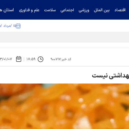
استان ها
اقتصاد
بین الملل
ورزشی
اجتماعی
سلامت
علم و فناوری
۱۵ /مرداد /۱۴۰۵
ا تکذیب کرد
۳/۰۱/۰۷
۱۸:۵۹
کد خبر:۹۰۰۷۱۷
و بهداشتی نیست