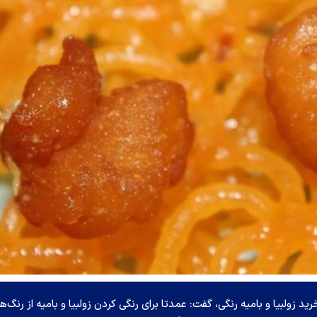
زولبیا و بامیه رنگی، گفت: عمدتا برای رنگی کردن زولبیا و بامیه از رنگ‌ه