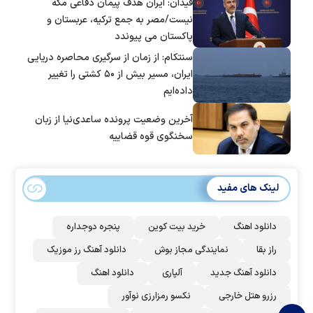
فیدان: ایران هدف پیمان دفاعی مکه
نیست/مصر به جمع ترکیه، عربستان و
پاکستان می پیوندد
سنتکام: از زمان از سرگیری محاصره دریایی
ایران، مسیر بیش از ۵۰ کشتی را تغییر
داده‌ایم
آخرین وضعیت پرونده ساعدی‌نیا از زبان
سخنگوی قوه قضاییه
لینک های مفید
دانلود اهنگ
خرید بیت کوین
پنجره دوجداره
راز بقا
نمایندگی مجاز بوش
دانلود آهنگ رز‌ موزیک
دانلود آهنگ جدید
آلپاری
دانلود اهنگ
رزرو هتل خارجی
نکسو رمزارزی نوآور