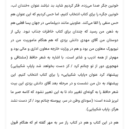
خونین جگر صدا می‌زد»، فکر کردیم شاید بد نباشد عنوان «خندان لب،
خونین جگر» را برای کتاب انتخاب کنیم، اما حس کردیم که این عنوان هم
حس منفی را القا می‌کند. عناوینی مانند دیپلماسی در جهان پسا قطبی هم
به ذهن من رسید که چندان برای کتاب خاطرات جذاب نبود. یکی از
دوستان من آقای مهدی دانش یزدی که هم هنگام ماموریت من در
نیویورک معاون من بود و هم در وزارت خارجه معاون اداری و مالی بود و
مهم‌تر از همه ادیب و شاعر است، با اشاره به شعر حافظ (مشتاقی و
مَهجوری دور از تو چنانم کرد / کز دست بخواهد شد پایابِ شکیبایی)
پیشنهاد کرد عنوان «پایاب شکیبایی» را برای کتاب انتخاب کنیم. این
پیشنهاد به دل من نشست و در مرحله بعد آقای دانش یزدی این بیت
شعر حافظ را به گونه‌ای تغییر داد تا به این تعبیر نشود که کاسه صبر ما
لبریز شده است؛ (سودای وطن در سر، پیوسته چنانم بود / کز دست نشد
هرگز، پایاب شکیبایی).
هم در این کتاب و هم در کتاب راز سر به مهر گفته ام که هنگام قبول