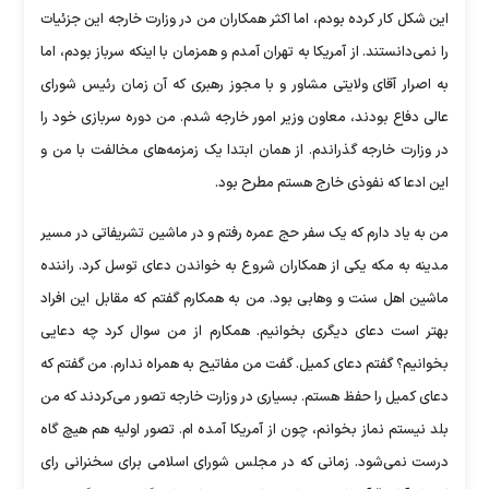
این شکل کار کرده بودم، اما اکثر همکاران من در وزارت خارجه این جزئیات
را نمی‌دانستند. از آمریکا به تهران آمدم و همزمان با اینکه سرباز بودم، اما
به اصرار آقای ولایتی مشاور و با مجوز رهبری که آن زمان رئیس شورای
عالی دفاع بودند، معاون وزیر امور خارجه شدم. من دوره سربازی خود را
در وزارت خارجه گذراندم. از همان ابتدا یک زمزمه‌های مخالفت با من و
این ادعا که نفوذی خارج هستم مطرح بود.
من به یاد دارم که یک سفر حج عمره رفتم و در ماشین تشریفاتی در مسیر
مدینه به مکه یکی از همکاران شروع به خواندن دعای توسل کرد. راننده
ماشین اهل سنت و وهابی بود. من به همکارم گفتم که مقابل این افراد
بهتر است دعای دیگری بخوانیم. همکارم از من سوال کرد چه دعایی
بخوانیم؟ گفتم دعای کمیل. گفت من مفاتیح به همراه ندارم. من گفتم که
دعای کمیل را حفظ هستم. بسیاری در وزارت خارجه تصور می‌کردند که من
بلد نیستم نماز بخوانم، چون از آمریکا آمده ام. تصور اولیه هم هیچ گاه
درست نمی‌شود. زمانی که در مجلس شورای اسلامی برای سخنرانی رای