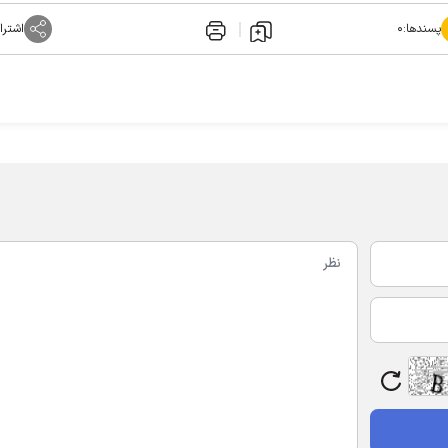
پسندها:
۰
اشترا