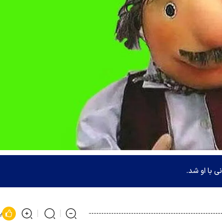
 با او شد.
پ