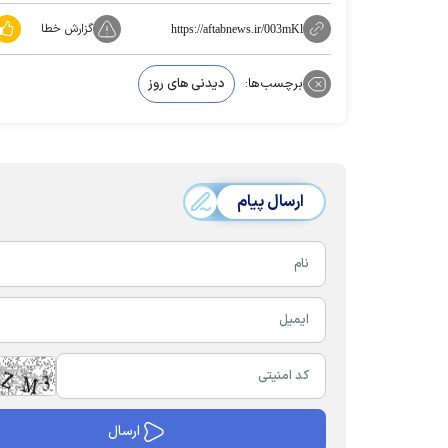
گزارش خطا
https://aftabnews.ir/003mKl
برچسب‌ها:
دیدنی های روز
ارسال پیام