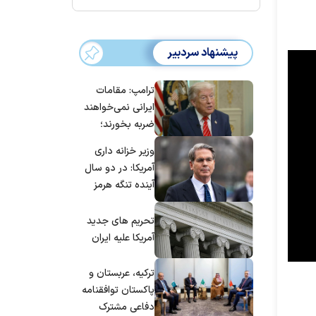
پیشنهاد سردبیر
ترامپ: مقامات
ایرانی نمی‌خواهند
ضربه بخورند؛
می‌خواهند به
وزیر خزانه داری
توافق برسند
آمریکا: در دو سال
آینده تنگه هرمز
بی‌اهمیت خواهد
شد
تحریم های جدید
آمریکا علیه ایران
ترکیه، عربستان و
پاکستان توافقنامه
دفاعی مشترک