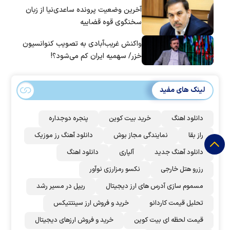
آخرین وضعیت پرونده ساعدی‌نیا از زبان
سخنگوی قوه قضاییه
واکنش غریب‌آبادی به تصویب کنوانسیون
خزر/ سهمیه ایران کم می‌شود؟!
لینک های مفید
دانلود اهنگ
خرید بیت کوین
پنجره دوجداره
راز بقا
نمایندگی مجاز بوش
دانلود آهنگ رز‌ موزیک
دانلود آهنگ جدید
آلپاری
دانلود اهنگ
رزرو هتل خارجی
نکسو رمزارزی نوآور
مسموم سازی آدرس های ارز دیجیتال
ریپل در مسیر رشد
تحلیل قیمت کاردانو
خرید و فروش ارز سینتتیکس
قیمت لحظه ای بیت کوین
خرید و فروش ارزهای دیجیتال