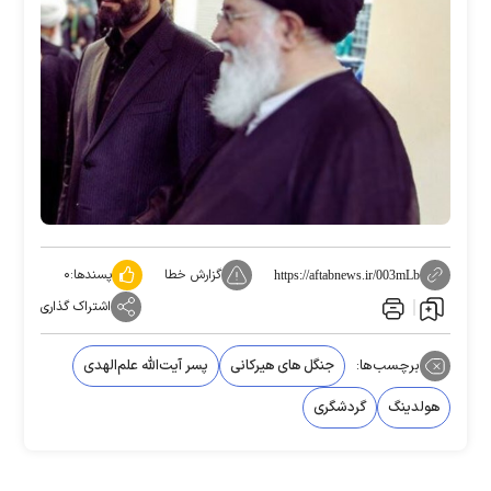
گزارش خطا
پسندها:
۰
https://aftabnews.ir/003mLb
اشتراک گذاری
برچسب‌ها:
جنگل های هیرکانی
پسر آیت‌الله علم‌الهدی
هولدینگ
گردشگری