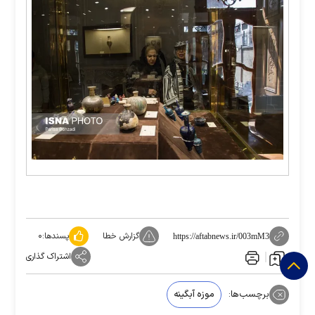
گزارش خطا
پسندها:
۰
https://aftabnews.ir/003mM3
اشتراک گذاری
برچسب‌ها:
موزه آبگینه