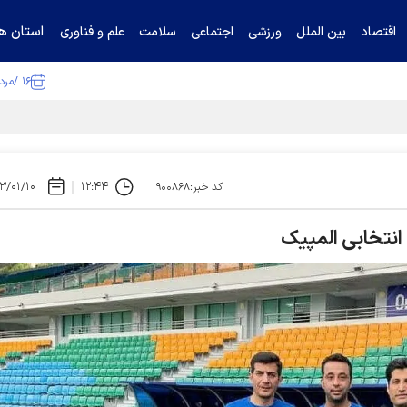
استان ها
اقتصاد
بین الملل
ورزشی
اجتماعی
سلامت
علم و فناوری
۱۶ /مرداد /۱۴۰۵
ا تکذیب کرد
۳/۰۱/۱۰
۱۲:۴۴
کد خبر:۹۰۰۸۶۸