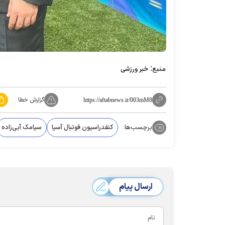
منبع:
خبر ورزشی
گزارش خطا
https://aftabnews.ir/003mM8
برچسب‌ها:
کنفدراسیون فوتبال آسیا
سیامک آبی‌زاده
ارسال پیام