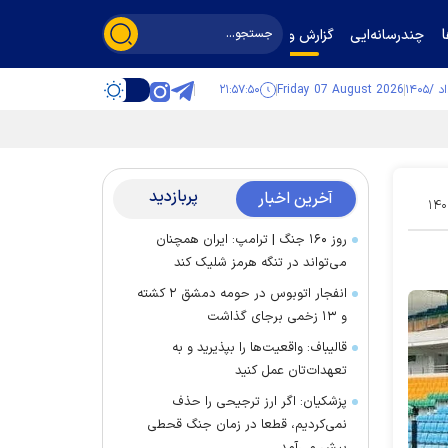
چندرسانه‌ایی
گزارش و گفت‌وگو
۲۱:۵۷:۵۱
Friday 07 August 2026
پربازدید
آخرین اخبار
۱۴۰
روز ۱۶۰ جنگ | ترامپ: ایران همچنان
می‌تواند در تنگه هرمز شلیک کند
انفجار اتوبوس در حومه دمشق ۲ کشته
و ۱۳ زخمی برجای گذاشت
قالیباف: واقعیت‌ها را بپذیرید و به
تعهدات‌تان عمل کنید
پزشکیان: اگر ارز ترجیحی را حذف
نمی‌کردیم، قطعا در زمان جنگ قحطی