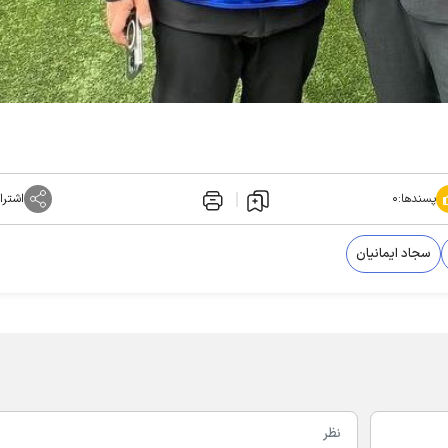
پسندها:
۰
اشترا
سجاد ایمانیان