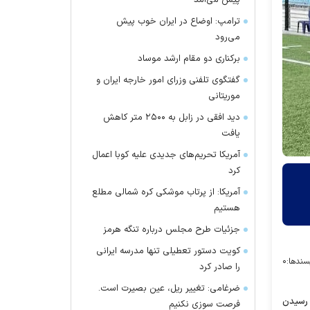
پیش می‌آمد
ترامپ: اوضاع در ایران خوب پیش
می‌رود
برکناری دو مقام ارشد موساد
گفتگوی تلفنی وزرای امور خارجه ایران و
موریتانی
دید افقی در زابل به ۲۵۰۰ متر کاهش
یافت
آمریکا تحریم‌های جدیدی علیه کوبا اعمال
کرد
آمریکا: از پرتاب موشکی کره شمالی مطلع
هستیم
جزئیات طرح مجلس درباره تنگه هرمز
کویت دستور تعطیلی تنها مدرسه ایرانی
سندها:
۰
را صادر کرد
ضرغامی: تغییر ریل، عین بصیرت است.
‌های برای رسیدن
فرصت سوزی نکنیم