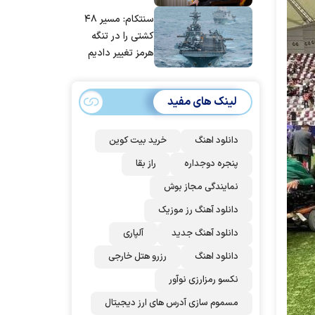
مانده‌ایم، به‌خاطر
سنتکام: مسیر ۴۸
مردم ایران است
کشتی را در تنگه
هرمز تغییر دادیم
لینک های مفید
دانلود اهنگ
خرید بیت کوین
پنجره دوجداره
راز بقا
نمایندگی مجاز بوش
دانلود آهنگ رز‌ موزیک
دانلود آهنگ جدید
آلپاری
دانلود اهنگ
رزرو هتل خارجی
نکسو رمزارزی نوآور
مسموم سازی آدرس های ارز دیجیتال