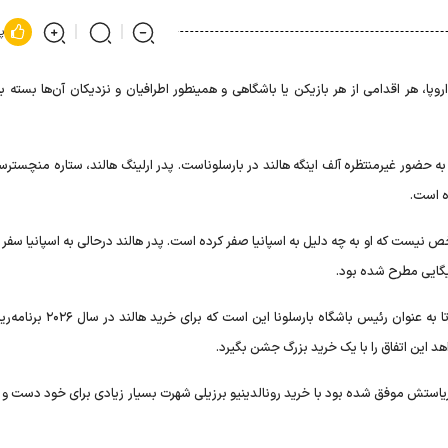
پ
وپا، هر اقدامی از هر بازیکن یا باشگاهی و همینطور اطرافیان و نزدیکان آن‌ها بسته ب
 به حضور غیرمنتظره آلف اینگه هالند در بارسلوناست. پدر ارلینگ هالند، ستاره منچسترس
ه است.
یست که او به چه دلیل به اسپانیا صفر کرده است. پدر هالند درحالی به اسپانیا سفر 
لیگایی مطرح شده بود.
نشریه اسپورت اسپانیا به تازگی تایید کرده بود، قصد خوان لاپورتا به عنوان رئیس باش
د این اتفاق را با یک خرید بزرگ جشن بگیرد.
بلی ریاستش موفق شده بود با خرید رونالدینیو برزیلی شهرت بسیار زیادی برای خود دست و پ