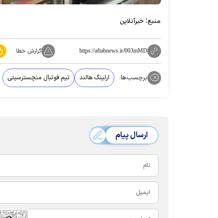
منبع:
خبرآنلاین
گزارش خطا
https://aftabnews.ir/003mMD
برچسب‌ها:
ارلینگ هالند
تیم فوتبال منچسترسیتی
ارسال پیام