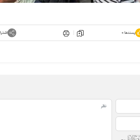
پسندها:
۰
اشترا