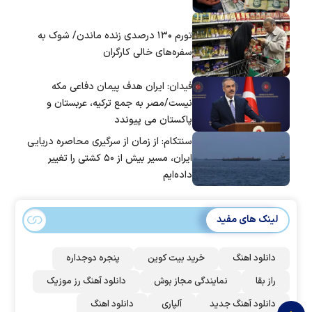
تورم ۱۳۰ درصدی زنده ماندن/ شوک به
سفره‌های خالی کارگران
فیدان: ایران هدف پیمان دفاعی مکه
نیست/مصر به جمع ترکیه، عربستان و
پاکستان می پیوندد
سنتکام: از زمان از سرگیری محاصره دریایی
ایران، مسیر بیش از ۵۰ کشتی را تغییر
داده‌ایم
لینک های مفید
دانلود اهنگ
خرید بیت کوین
پنجره دوجداره
راز بقا
نمایندگی مجاز بوش
دانلود آهنگ رز‌ موزیک
دانلود آهنگ جدید
آلپاری
دانلود اهنگ