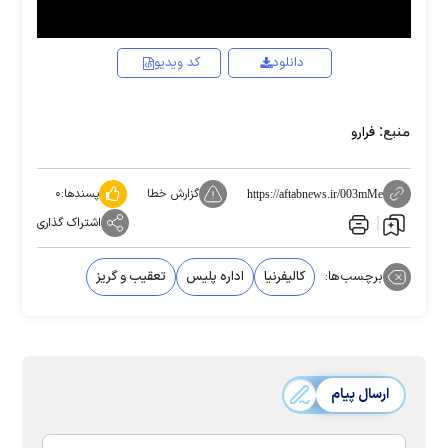
دانلود
کد ویدیو
منبع:
فرارو
گزارش خطا
پسندها:
۰
https://aftabnews.ir/003mMe
اشتراک گذاری
برچسب‌ها:
کالیفرنیا
اداره پلیس
تعقیب و گریز
ارسال پیام