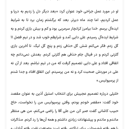
او در مورد عمل جراحی خود عنوان کرد: «بعد دیگر دل را زدیم به دریا و
عمل کردیم، اما چند ماه دیرتر. بعد که برگشتم زمان برد تا به شرایط
ایده‌آل برسم. خدا بیامرز کرانچار سرمربی بود و کم و بیش بازی کردم و به
شرایط ایده‌آل رسیدم. علی دایی آمد و شرایطم خوب شد و در نیم فصل ۱۱
گل زدم. فکر می‌کنم شش گل حذفی زدم و پنج گل لیگ. تا آخرین بازی
گلزنی کردم و در فینال جام حذفی هم گلزنی کردم. بعدش نمی‌دانم چه
اتفاقی افتاد و علی دایی تصمیم گرفت که من در تیم نباشم. بعد از آن نه
علی در موردش صحبت کرد و نه من پرسیدم. این اتفاق افتاد و جدا شدم
از پرسپولیس.»
خلیلی درباره تصمیم عجیبش برای انتخاب استیل آذین به عنوان مقصد
خود گفت: «مقصر خودم بودم، وقتی پرسپولیس من را نخواست، حاج
حبیب کاشانی گفت صبر کن من علی آقا را راضی می‌کنم، من هی منتظر
ماندم و ماندم و پیشنهادات زیادی داشتم و همه آن‌ها را رد کردم. مذاکرات
را هم رفتم شهرستان، برای تراکتور رفتم تبریز وصنعت نفت رفتم آبادان و