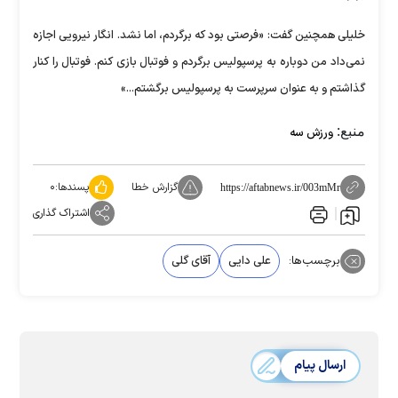
خلیلی همچنین گفت: «فرصتی بود که برگردم، اما نشد. انگار نیرویی اجازه
نمی‌داد من دوباره به پرسپولیس برگردم و فوتبال بازی کنم. فوتبال را کنار
گذاشتم و به عنوان سرپرست به پرسپولیس برگشتم...»
منبع:
ورزش سه
گزارش خطا
پسندها:
۰
https://aftabnews.ir/003mMr
اشتراک گذاری
برچسب‌ها:
علی دایی
آقای گلی
ارسال پیام