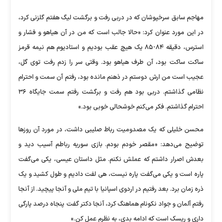
مهاجم سابق سرخپوشان که در دربی رفت و برگشت لیگ هفتم گلزنی کرد،
در این مورد عنوان کرد: «حالا جالب است که من در آن هیاهو و فشار و
استرس، دقیقه ۸۴-۸۵ یک هیچ عقب بودیم و استادیوم هم نیمه قرمز
ساکت ساکت بود، آن طرف هیاهو بود. وقتی سر را زدم رفت توی گل،
عجیب است من ارش دوستم در ذهنم مانده بود، رفتم آن سمت و احترام
نظامی گذاشتم. دربی بود هم رفت و برگشت رفتم سمت جایگاه ۳۶
احترام گذاشتم. فکر می‌کنم خوشحالی خوبی بود.»
محسن خلیلی که یک مصدومیت رباط صلیبی داشت، در مورد آن روز‌ها
توضیح می‌دهد: «مقصر خودم بودم. بازی سوریه رباطم آسیب دید و
بعدش اصرار داشتم که عملش نکنم. مثل داستان عیسی، یکی می‌گفت
پاره است و یکی می‌گفت پاره نیست، هی لفت دادیم و طول کشید و یک
ذره زمان برد. بعد رفتیم در اردوی اسپانیا با تیم ملی و آنجا پیچید. از آنجا
رفتم آلمان و جواد نکونام هماهنگ کرد، آنجا دکتر گفت پنجاه درصد پارگی
داری و ریسک است که ادامه بدی، به نظرم عمل کن.»