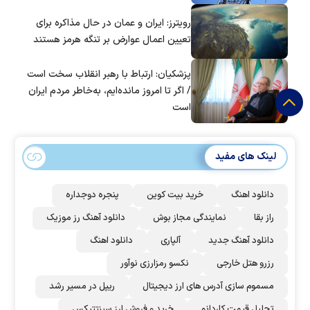
رویترز: ایران و عمان در حال مذاکره برای
تعیین اعمال عوارض بر تنگه هرمز هستند
پزشکیان: ارتباط با رهبر انقلاب سخت است
/ اگر تا امروز مانده‌ایم، به‌خاطر مردم ایران
است
لینک های مفید
دانلود اهنگ
خرید بیت کوین
پنجره دوجداره
راز بقا
نمایندگی مجاز بوش
دانلود آهنگ رز‌ موزیک
دانلود آهنگ جدید
آلپاری
دانلود اهنگ
رزرو هتل خارجی
نکسو رمزارزی نوآور
مسموم سازی آدرس های ارز دیجیتال
ریپل در مسیر رشد
تحلیل قیمت کاردانو
خرید و فروش ارز سینتتیکس