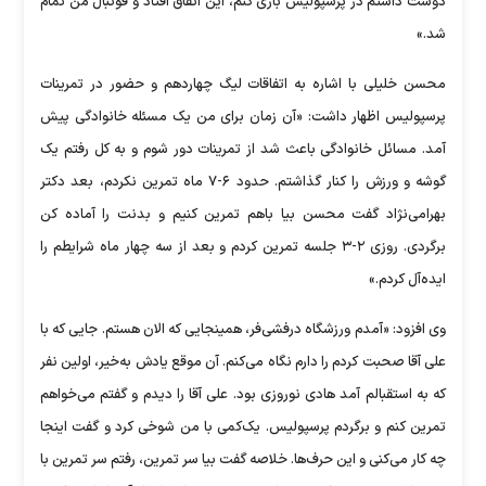
دوست داشتم در پرسپولیس بازی کنم، این اتفاق افتاد و فوتبال من تمام
شد.»
محسن خلیلی با اشاره به اتفاقات لیگ چهاردهم و حضور در تمرینات
پرسپولیس اظهار داشت: «آن زمان برای من یک مسئله خانوادگی پیش
آمد. مسائل خانوادگی باعث شد از تمرینات دور شوم و به کل رفتم یک
گوشه و ورزش را کنار گذاشتم. حدود ۶-۷ ماه تمرین نکردم، بعد دکتر
بهرامی‌نژاد گفت محسن بیا باهم تمرین کنیم و بدنت را آماده کن
برگردی. روزی ۲-۳ جلسه تمرین کردم و بعد از سه چهار ماه شرایطم را
ایده‌آل کردم.»
وی افزود: «آمدم ورزشگاه درفشی‌فر، همینجایی که الان هستم. جایی که با
علی آقا صحبت کردم را دارم نگاه می‌کنم. آن موقع یادش به‌خیر، اولین نفر
که به استقبالم آمد هادی نوروزی بود. علی آقا را دیدم و گفتم می‌خواهم
تمرین کنم و برگردم پرسپولیس. یک‌کمی با من شوخی کرد و گفت اینجا
چه کار می‌کنی و این حرف‌ها. خلاصه گفت بیا سر تمرین، رفتم سر تمرین با