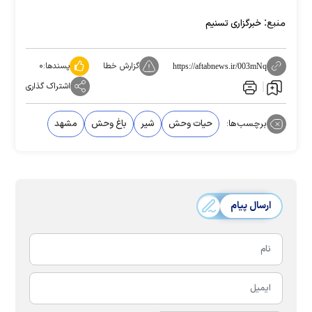
منبع:
خبرگزاری تسنیم
گزارش خطا
پسندها:
۰
https://aftabnews.ir/003mNq
اشتراک گذاری
برچسب‌ها:
حیات وحش
شیر
باغ وحش
مشهد
ارسال پیام