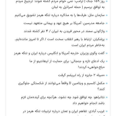
روز ۱۵۹ جنگ | ترامپ: نمی خوام مردم کشته شوند؛ ترجیح میدم
به توافق برسیم | حمله اسرائیل به لبنان
سازمان ملل: طرف‌ها را به مذاکره درباره تنگه هرمز تشویق می‌کنیم
جامعه مدرسین: آمریکا بر هیچ عهد و پیمانی متعهد نیست
واژگونی سمند در محور فریدن به تیران / ۴ نفر کشته شدند
پزشکیان: ارتباط با رهبر انقلاب سخت است / اگر تا امروز مانده‌ایم،
به‌خاطر مردم ایران است
گفت وگوی وزیران خارجه آمریکا و انگلیس درباره ایران و تنگه هرمز
یک ادعای تازه و جنجالی؛ برای حمایت از اینفانتینو از ما
«باج‌خواهی» کردند!
«مینا» ۲ جایزه از راه ابریشم گرفت
مکمل کلسیم و ویتامین D واقعاً می‌توانند از شکستگی جلوگیری
کنند؟
نتانیاهو: چه توافق شود چه نشود، هرآنچه برای آینده‌مان لازم
باشد انجام خواهیم داد
غریب آبادی: تفاهم ایران و عمان درباره ترتیبات تنگه هرمز در